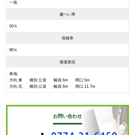
一低
建ぺい率
50％
容積率
80％
接道状況
角地
方向:東 種別:公道 幅員:6m 間口:5m
方向:北 種別:公道 幅員:6m 間口:11.7m
お問い合わせ