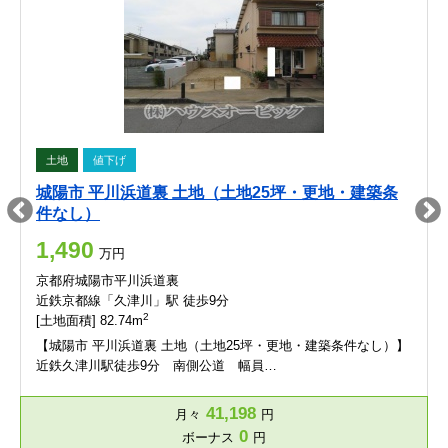
土地
値下げ
城陽市 平川浜道裏 土地（土地25坪・更地・建築条
件なし）
1,490
万円
京都府城陽市平川浜道裏
近鉄京都線「久津川」駅 徒歩9分
2
[土地面積] 82.74m
【城陽市 平川浜道裏 土地（土地25坪・更地・建築条件なし）】
近鉄久津川駅徒歩9分 南側公道 幅員…
41,198
月々
円
0
ボーナス
円