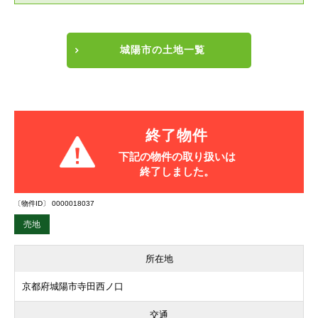
城陽市の土地一覧
終了物件
下記の物件の取り扱いは
終了しました。
〔物件ID〕 0000018037
売地
所在地
京都府城陽市寺田西ノ口
交通