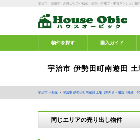
宇治市・城陽市・久御山町の不動産・新築一戸建て・中古マンション情
物件を探す
購入ガイド
宇治市 伊勢田町南遊田 
宇治市 不動産
＞
宇治市 伊勢田町南遊田 土地（南向き・陽当り良好・4
同じエリアの売り出し物件