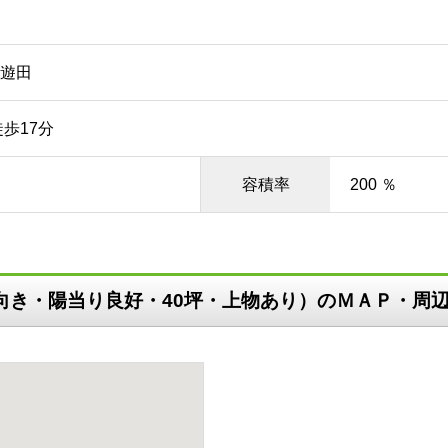
遊田
歩17分
容積率
200 ％
南向き・陽当り良好・40坪・上物あり）のＭＡＰ・周