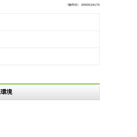
〔物件ID〕 0000018170
辺環境