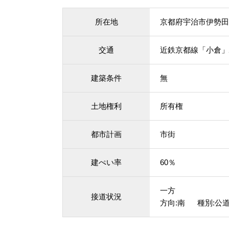
所在地
京都府宇治市伊勢田
交通
近鉄京都線「小倉」駅
建築条件
無
土地権利
所有権
都市計画
市街
建ぺい率
60％
一方
接道状況
方向:南 種別:公道