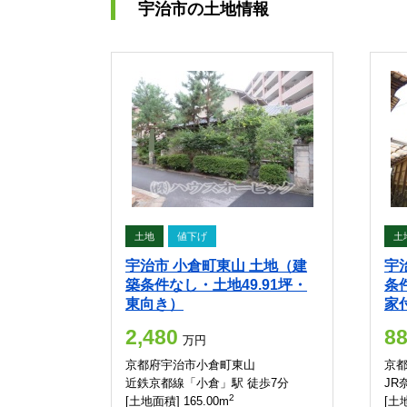
宇治市の土地情報
土地
値下げ
土
宇治市 小倉町東山 土地（建
宇
築条件なし・土地49.91坪・
条
東向き）
家
2,480
8
万円
京都府宇治市小倉町東山
京
近鉄京都線「小倉」駅 徒歩7分
JR
2
[土地面積] 165.00m
[土地