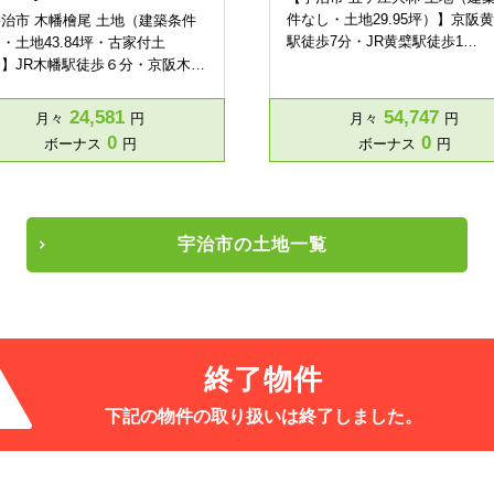
件なし・土地29.95坪）】京阪
治市 木幡檜尾 土地（建築条件
駅徒歩7分・JR黄檗駅徒歩1…
・土地43.84坪・古家付土
】JR木幡駅徒歩６分・京阪木…
24,581
54,747
月々
円
月々
円
0
0
ボーナス
円
ボーナス
円
宇治市の土地一覧
終了物件
下記の物件の取り扱いは
終了しました。