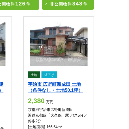
126
343
公開物件
件
非公開物件
件
土地
値下げ
建
宇治市 広野町新成田 土地
）
（条件なし・土地50.1坪）
2,380
万円
京都府宇治市広野町新成田
近鉄京都線「大久保」駅 バス5分／
停歩2分
2
[土地面積] 165.64m
築条