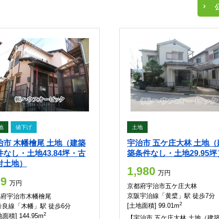
地
値下げ
土地
治市 木幡檜尾 土地（建築
宇治市 五ケ庄大林 土地（
件なし・土地43.84坪・古
築条件なし・土地29.95坪
付土地）
1,980
万円
89
万円
京都府宇治市五ケ庄大林
京阪宇治線「黄檗」駅 徒歩7分
都府宇治市木幡檜尾
2
[土地面積] 99.01m
奈良線「木幡」駅 徒歩6分
2
面積] 144.95m
【宇治市 五ケ庄大林 土地（建