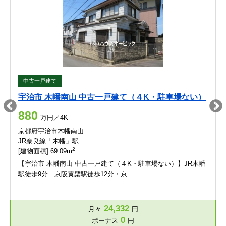
中古一戸建て
宇治市 木幡南山 中古一戸建て（４K・駐車場ない）
880
万円／4K
京都府宇治市木幡南山
JR奈良線「木幡」駅
2
[建物面積] 69.09m
【宇治市 木幡南山 中古一戸建て（４K・駐車場ない）】JR木幡
駅徒歩9分 京阪黄檗駅徒歩12分・京…
24,332
月々
円
0
ボーナス
円