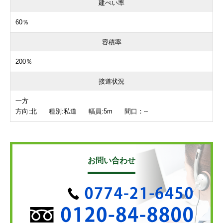
建ぺい率
60％
容積率
200％
接道状況
一方
方向:北 種別:私道 幅員:5m 間口：--
お問い合わせ