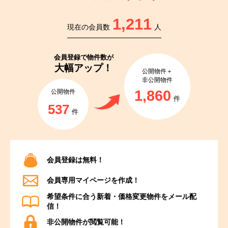
1,211
現在の会員数
人
会員登録で
物件数が
大幅アップ！
公開物件＋
非公開物件
1,860
公開物件
件
537
件
会員登録は無料！
会員専用マイページを作成！
希望条件に合う新着・価格変更物件をメール配
信！
非公開物件が閲覧可能！