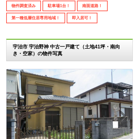
物件調査済み
駐車場1台！
南面道路！
第一種低層住居専用地域！
即入居可！
宇治市 宇治野神 中古一戸建て（土地41坪・南向
き・空家）の物件写真
N
ext