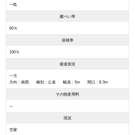
一低
建ぺい率
60％
容積率
100％
接道状況
一方
方向：南西 種別：公道 幅員：5m 間口：8.3m
その他使用料
---
現況
空家