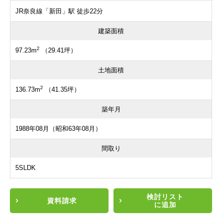
JR奈良線「新田」駅 徒歩22分
建築面積
2
97.23m
（29.41坪）
土地面積
2
136.73m
（41.35坪）
築年月
1988年08月（昭和63年08月）
間取り
5SLDK
検討リスト
資料請求
に追加