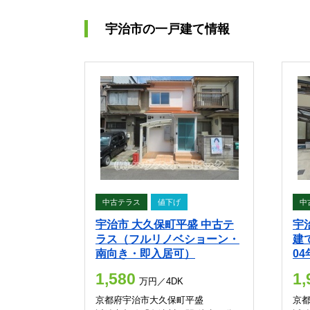
宇治市の一戸建て情報
中古テラス
値下げ
中
宇治市 大久保町平盛 中古テ
宇
ラス（フルリノベショーン・
建
南向き・即入居可）
0
1,580
1,
万円／4DK
京都府宇治市大久保町平盛
京