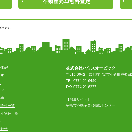
不動産
売却
無料査定
会社です。
不動産
株式会社ハウスオービック
〒611-0042
京都府宇治市小倉町神楽田1
探す
TEL 0774-21-6450
ン
FAX 0774-21-6377
イド
の声
【関連サイト】
宇治市不動産買取売却センター
別物件一覧
駅別物件一覧
要
合わせ