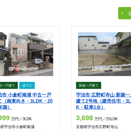
古一戸建て
値下げ
新築一戸建て
治市 小倉町南浦 中古一戸
宇治市 広野町寺山 新築一
て（南東向き・3LDK・20
建て2号地（建売住宅・3L
4年築）
K・駐車1台）
999
3,698
万円／3LDK
万円／2SLDK
都府宇治市小倉町南浦
京都府宇治市広野町寺山