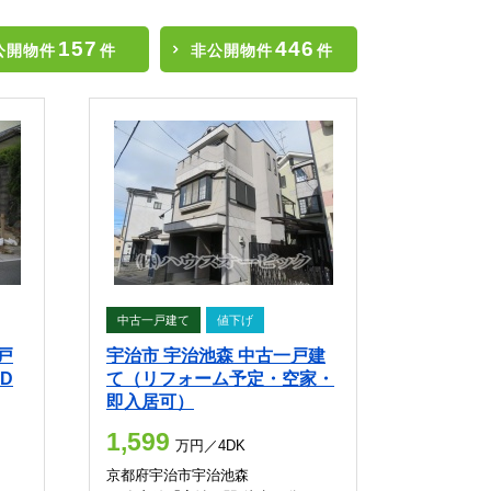
157
446
公開物件
件
非公開物件
件
中古一戸建て
値下げ
戸
宇治市 宇治池森 中古一戸建
D
て（リフォーム予定・空家・
即入居可）
1,599
万円／4DK
京都府宇治市宇治池森