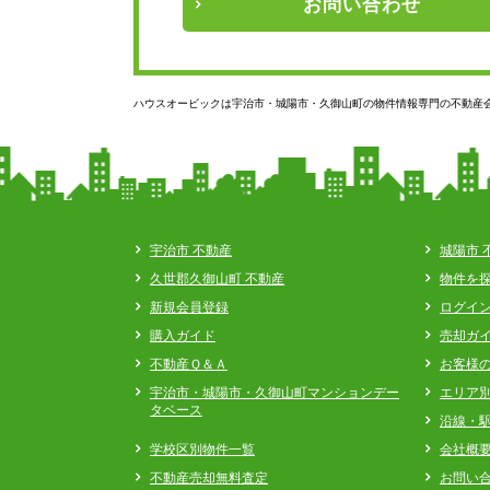
お問い
合わせ
ハウスオービックは宇治市・城陽市・久御山町の物件情報専門の不動産
宇治市 不動産
城陽市 
久世郡久御山町 不動産
物件を
新規会員登録
ログイ
購入ガイド
売却ガ
不動産Ｑ＆Ａ
お客様
宇治市・城陽市・久御山町マンションデー
エリア
タベース
沿線・
学校区別物件一覧
会社概
不動産売却無料査定
お問い