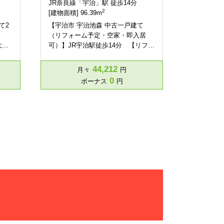
JR奈良線「宇治」駅 徒歩14分
2
[建物面積] 96.39m
て2
【宇治市 宇治池森 中古一戸建て
（リフォーム予定・空家・即入居
大…
可）】JR宇治駅徒歩14分 【リフ
ォ…
44,212
月々
円
0
ボーナス
円