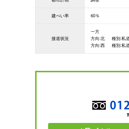
建ぺい率
60％
一方
接道状況
方向:北 種別:私道
方向:西 種別:私道