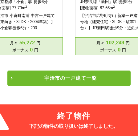
京都線「小倉」駅 徒歩6分
JR奈良線「新田」駅 徒歩9分
2
2
面積] 77.79m
[建物面積] 87.56m
治市 小倉町南浦 中古一戸建て
【宇治市広野町寺山 新築一戸建
東向き・3LDK・2004年築）】
号地（建売住宅・3LDK・駐車1
小倉駅徒歩6分・200…
台）】JR新田駅徒歩9分・近鉄
55,272
102,249
月々
円
月々
円
0
0
ボーナス
円
ボーナス
円
宇治市の一戸建て一覧
終了物件
下記の物件の取り扱いは
終了しました。