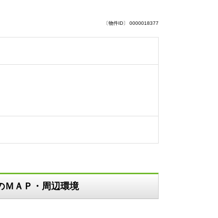
〔物件ID〕 0000018377
）のＭＡＰ・周辺環境