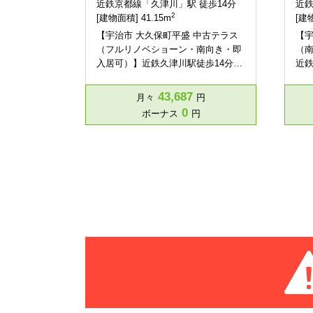
近鉄京都線「久津川」駅 徒歩14分
近鉄
2
[建物面積] 41.15m
[建物
【宇治市 大久保町平盛 中古テラス
【宇
（フルリノベショーン・南向き・即
（南
入居可）】近鉄久津川駅徒歩14分…
近鉄
43,687
月々
円
0
ボーナス
円