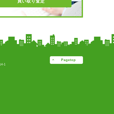
買い取り
査定
Pagetop
4-1