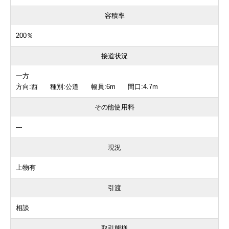
容積率
200％
接道状況
一方
方向:西 種別:公道 幅員:6m 間口:4.7m
その他使用料
---
現況
上物有
引渡
相談
取引態様