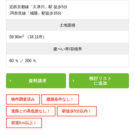
近鉄京都線「久津川」駅 徒歩5分
JR奈良線「城陽」駅徒歩16分
土地面積
2
59.90m
（18.11坪）
建ぺい率/容積率
60 ％ ／ 200 ％
検討リスト
資料請求
に追加
物件調査済み
建築条件なし！
道路との高低差なし！
駅徒歩5分以内！
前道6ｍ以上！