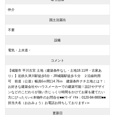
仲介
国土法届出
不要
設備
電気・上水道・
コメント
【城陽市 平川古宮 土地（建築条件なし・土地18.11坪・古家あ
り）】近鉄久津川駅徒歩5分・JR城陽駅徒歩５分 ２沿線利用
可 前道（公道）幅員6ｍ間口4.76ｍ 建築条件ナチ土地とは？：
お好きな建築会社やハウスメーカーでの建築可能！設計やデザイ
ンなどのこだわりが強い方じっくり時間をかけてお家を建てたい
方にぴったり♪≪本物件のお問合せ■■ﾌﾘｰﾀﾞｲﾔﾙ：0120-84-8800■■
担当大名（おおみょう）お電話お待ちしております♪≫
更新日