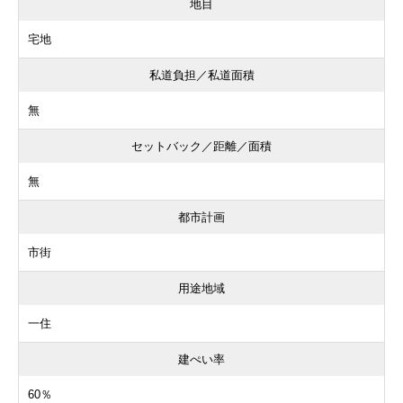
地目
宅地
私道負担／私道面積
無
セットバック／距離／面積
無
都市計画
市街
用途地域
一住
建ぺい率
60％