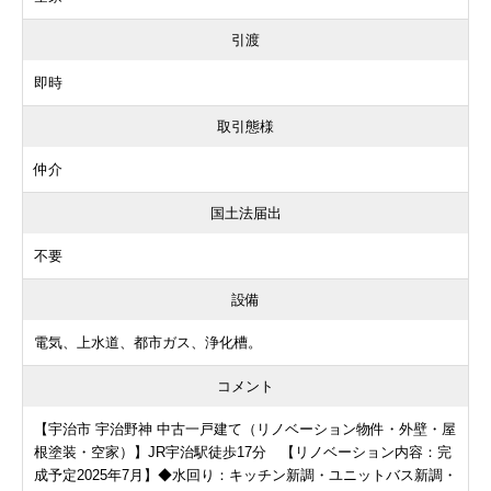
引渡
即時
取引態様
仲介
国土法届出
不要
設備
電気、上水道、都市ガス、浄化槽。
コメント
【宇治市 宇治野神 中古一戸建て（リノベーション物件・外壁・屋
根塗装・空家）】JR宇治駅徒歩17分 【リノベーション内容：完
成予定2025年7月】◆水回り：キッチン新調・ユニットバス新調・