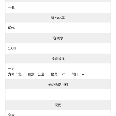
一低
建ぺい率
60％
容積率
100％
接道状況
一方
方向：北 種別：公道 幅員：5m 間口：--
その他使用料
---
現況
空家