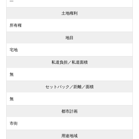
---
土地権利
所有権
地目
宅地
私道負担／私道面積
無
セットバック／距離／面積
無
都市計画
市街
用途地域