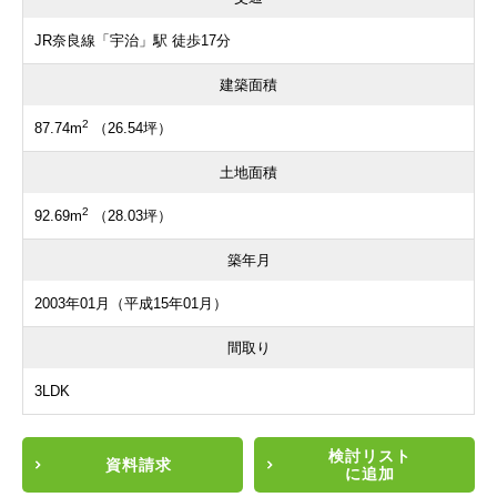
JR奈良線「宇治」駅 徒歩17分
建築面積
2
87.74m
（26.54坪）
土地面積
2
92.69m
（28.03坪）
築年月
2003年01月（平成15年01月）
間取り
3LDK
検討リスト
資料請求
に追加