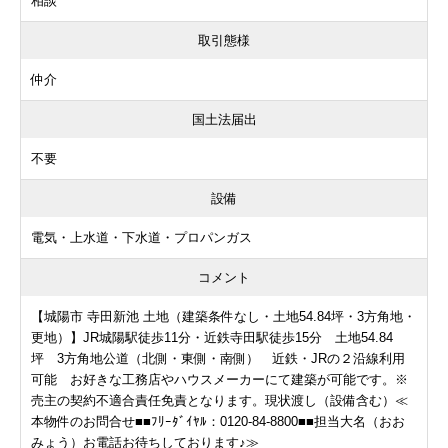
相談
取引態様
仲介
国土法届出
不要
設備
電気・上水道・下水道・プロパンガス
コメント
【城陽市 寺田新池 土地（建築条件なし・土地54.84坪・3方角地・
更地）】JR城陽駅徒歩11分・近鉄寺田駅徒歩15分 土地54.84
坪 3方角地公道（北側・東側・南側） 近鉄・JRの２沿線利用
可能 お好きな工務店やハウスメーカーにて建築が可能です。※
売主の契約不適合責任免責となります。現状渡し（設備含む）≪
本物件のお問合せ■■ﾌﾘｰﾀﾞｲﾔﾙ：0120-84-8800■■担当大名（おお
みょう）お電話お待ちしております♪≫