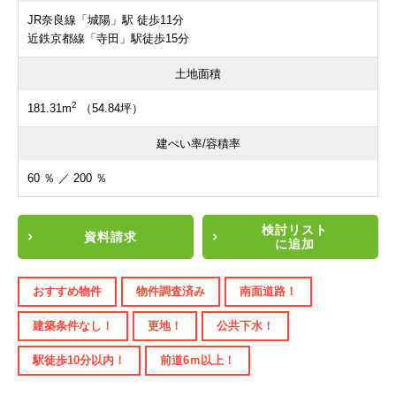
JR奈良線「城陽」駅 徒歩11分
近鉄京都線「寺田」駅徒歩15分
土地面積
2
181.31m
（54.84坪）
建ぺい率/容積率
60 ％ ／ 200 ％
検討リスト
資料請求
に追加
おすすめ物件
物件調査済み
南面道路！
建築条件なし！
更地！
公共下水！
駅徒歩10分以内！
前道6ｍ以上！