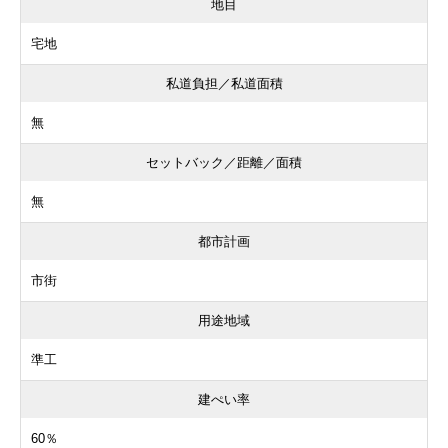
地目
宅地
私道負担／私道面積
無
セットバック／距離／面積
無
都市計画
市街
用途地域
準工
建ぺい率
60％