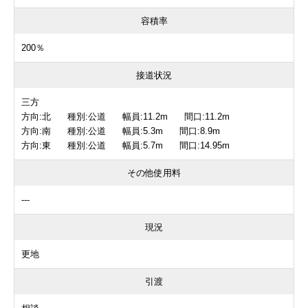
容積率
200％
接道状況
三方
方向:北 種別:公道 幅員:11.2m 間口:11.2m
方向:南 種別:公道 幅員:5.3m 間口:8.9m
方向:東 種別:公道 幅員:5.7m 間口:14.95m
その他使用料
---
現況
更地
引渡