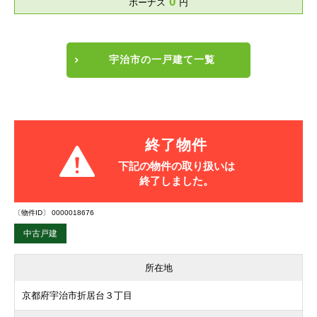
0
ボーナス
円
宇治市の一戸建て一覧
終了物件
下記の物件の取り扱いは
終了しました。
〔物件ID〕 0000018676
中古戸建
所在地
京都府宇治市折居台３丁目