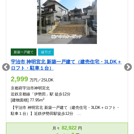
新築一戸建て
値下げ
宇治市 神明宮北 新築一戸建て（建売住宅・3LDK＋
ロフト・駐車１台）
2,999
万円／2SLDK
京都府宇治市神明宮北
近鉄京都線「伊勢田」駅 徒歩12分
2
[建物面積] 77.95m
【宇治市 神明宮北 新築一戸建て（建売住宅・3LDK＋ロフト・
駐車１台）】近鉄伊勢田駅徒歩12分 …
82,922
月々
円