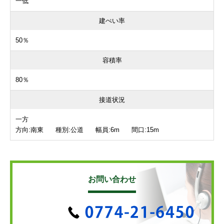
一低
建ぺい率
50％
容積率
80％
接道状況
一方
方向:南東 種別:公道 幅員:6m 間口:15m
お問い合わせ