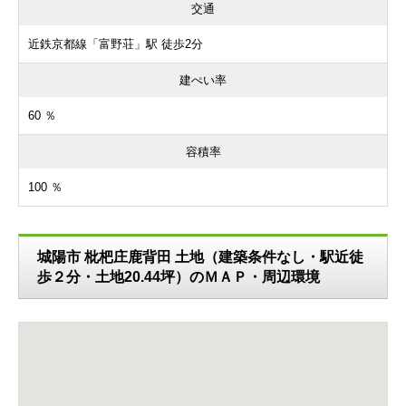
交通
近鉄京都線「富野荘」駅 徒歩2分
建ぺい率
60 ％
容積率
100 ％
城陽市 枇杷庄鹿背田 土地（建築条件なし・駅近徒
歩２分・土地20.44坪）のＭＡＰ・周辺環境