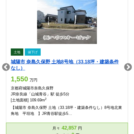
土地
値下げ
城陽市 奈島久保野 土地8号地（33.18坪・建築条件
なし）
1,550
万円
京都府城陽市奈島久保野
JR奈良線「山城青谷」駅 徒歩5分
2
[土地面積] 109.69m
【城陽市 奈島久保野 土地（33.18坪・建築条件なし）8号地北東
角地 平坦地 】JR青谷駅徒歩5…
42,857
月々
円