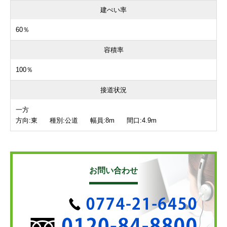
建ぺい率
60％
容積率
100％
接道状況
一方
方向:東 種別:公道 幅員:8m 間口:4.9m
お問い合わせ