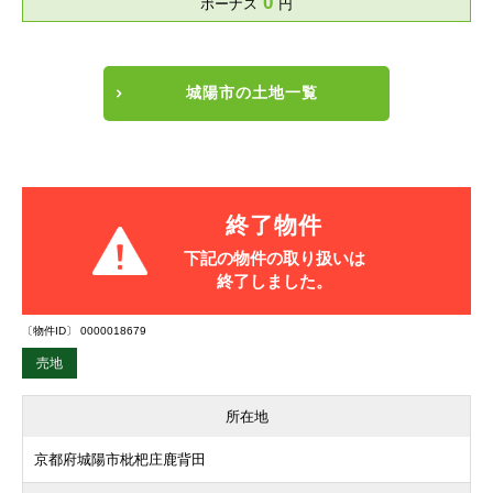
0
ボーナス
円
城陽市の土地一覧
終了物件
下記の物件の取り扱いは
終了しました。
〔物件ID〕 0000018679
売地
所在地
京都府城陽市枇杷庄鹿背田