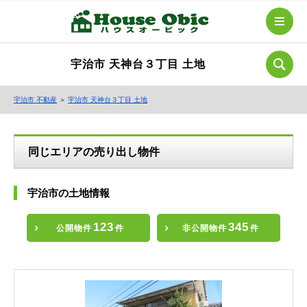
宇治市 天神台３丁目 土地
宇治市 不動産
＞
宇治市 天神台３丁目 土地
同じエリアの売り出し物件
宇治市の土地情報
123
345
公開物件
件
非公開物件
件