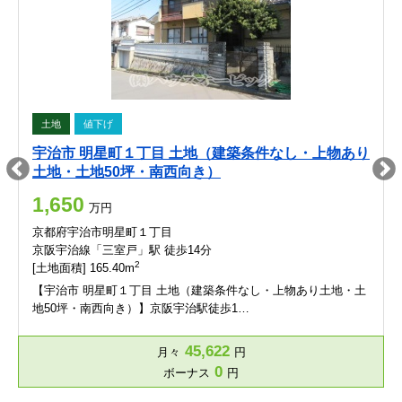
土地
値下げ
宇治市 明星町１丁目 土地（建築条件なし・上物あり
土地・土地50坪・南西向き）
1,650
万円
京都府宇治市明星町１丁目
京阪宇治線「三室戸」駅 徒歩14分
2
[土地面積] 165.40m
【宇治市 明星町１丁目 土地（建築条件なし・上物あり土地・土
地50坪・南西向き）】京阪宇治駅徒歩1…
45,622
月々
円
0
ボーナス
円