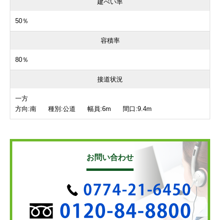
建ぺい率
50％
容積率
80％
接道状況
一方
方向:南 種別:公道 幅員:6m 間口:9.4m
お問い合わせ