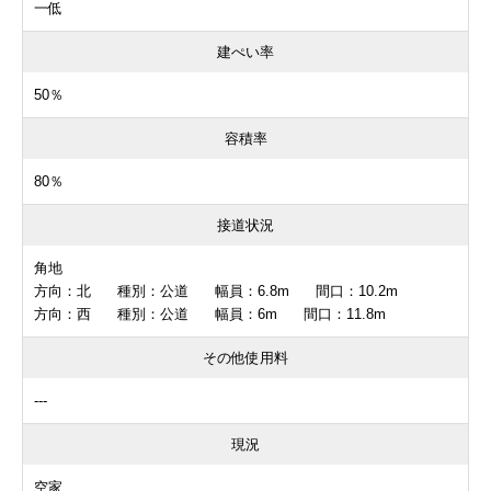
一低
建ぺい率
50％
容積率
80％
接道状況
角地
方向：北 種別：公道 幅員：6.8m 間口：10.2m
方向：西 種別：公道 幅員：6m 間口：11.8m
その他使用料
---
現況
空家