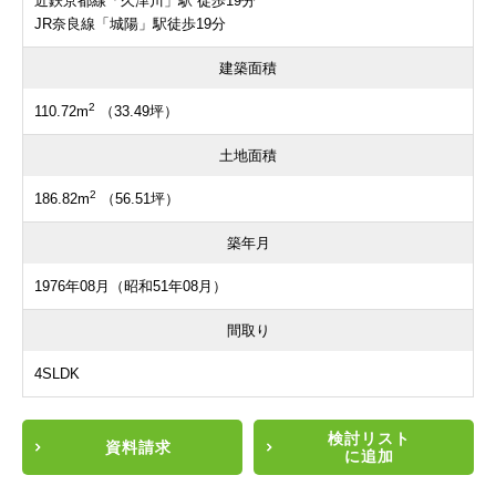
近鉄京都線「久津川」駅 徒歩19分
JR奈良線「城陽」駅徒歩19分
建築面積
2
110.72m
（33.49坪）
土地面積
2
186.82m
（56.51坪）
築年月
1976年08月（昭和51年08月）
間取り
4SLDK
検討リスト
資料請求
に追加