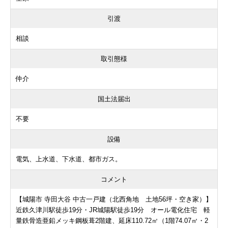
引渡
相談
取引態様
仲介
国土法届出
不要
設備
電気、上水道、下水道、都市ガス。
コメント
【城陽市 寺田大谷 中古一戸建（北西角地 土地56坪・空き家）】
近鉄久津川駅徒歩19分・JR城陽駅徒歩19分 オール電化住宅 軽
量鉄骨造亜鉛メッキ鋼板葺2階建、延床110.72㎡（1階74.07㎡・2