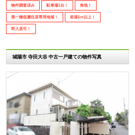
物件調査済み
駐車場1台！
角地！
第一種低層住居専用地域！
前道6ｍ以上！
即入居可！
城陽市 寺田大谷 中古一戸建ての物件写真
N
ext