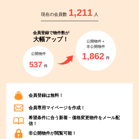
1,211
現在の会員数
人
会員登録で
物件数が
大幅アップ！
公開物件＋
非公開物件
1,862
公開物件
件
537
件
会員登録は無料！
会員専用マイページを作成！
希望条件に合う新着・価格変更物件をメール配
信！
非公開物件が閲覧可能！