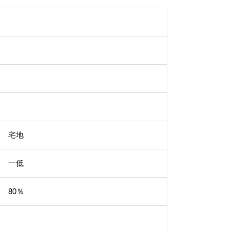
宅地
一低
80％