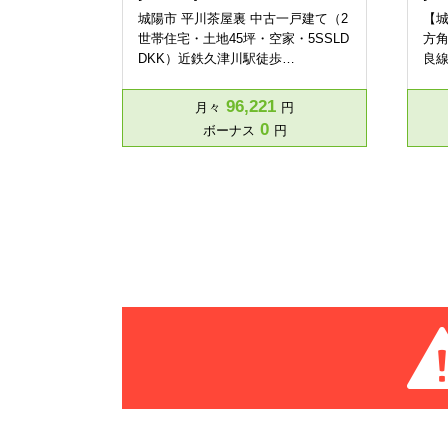
城陽市 平川茶屋裏 中古一戸建て（2
【城
世帯住宅・土地45坪・空家・5SSLD
方角
DKK）近鉄久津川駅徒歩…
良線
96,221
月々
円
0
ボーナス
円