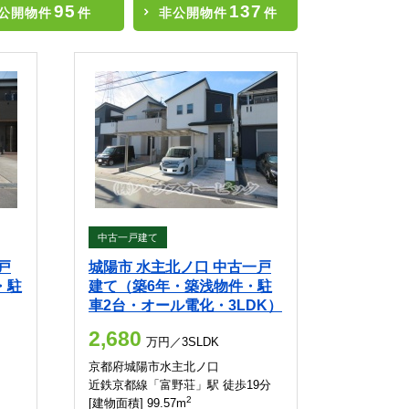
95
137
公開物件
件
非公開物件
件
中古一戸建て
戸
城陽市 水主北ノ口 中古一戸
・駐
建て（築6年・築浅物件・駐
車2台・オール電化・3LDK）
2,680
万円／3SLDK
京都府城陽市水主北ノ口
近鉄京都線「富野荘」駅 徒歩19分
2
[建物面積] 99.57m