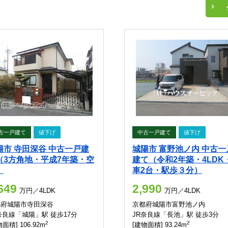
古一戸建て
値下げ
中古一戸建て
値下げ
陽市 寺田深谷 中古一戸建
城陽市 富野池ノ内 中古一
（3方角地・平成7年築・空
建て（令和2年築・4LDK
）
車2台・駅歩３分）
649
2,990
万円／4LDK
万円／4LDK
都府城陽市寺田深谷
京都府城陽市富野池ノ内
奈良線「城陽」駅 徒歩17分
JR奈良線「長池」駅 徒歩3分
2
2
面積] 106.92m
[建物面積] 93.24m