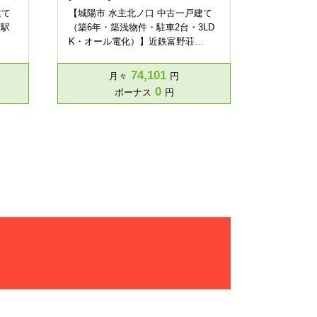
建て
【城陽市 水主北ノ口 中古一戸建て
・駅
（築6年・築浅物件・駐車2台・3LD
K・オール電化）】近鉄富野荘…
74,101
月々
円
0
ボーナス
円