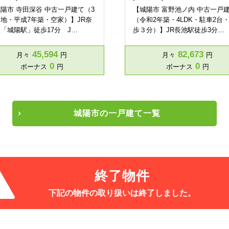
陽市 寺田深谷 中古一戸建て（3
【城陽市 富野池ノ内 中古一戸
地・平成7年築・空家）】JR奈
（令和2年築・4LDK・駐車2台
「城陽駅」徒歩17分 J…
歩３分）】JR長池駅徒歩3分…
45,594
82,673
月々
円
月々
円
0
0
ボーナス
円
ボーナス
円
城陽市の一戸建て一覧
終了物件
下記の物件の取り扱いは
終了しました。