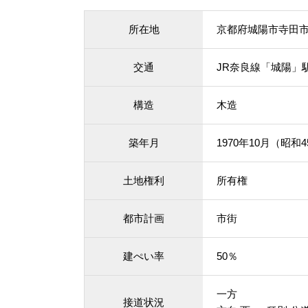
所在地
京都府城陽市寺田
交通
JR奈良線「城陽」駅
構造
木造
築年月
1970年10月（昭和
土地権利
所有権
都市計画
市街
建ぺい率
50％
一方
接道状況