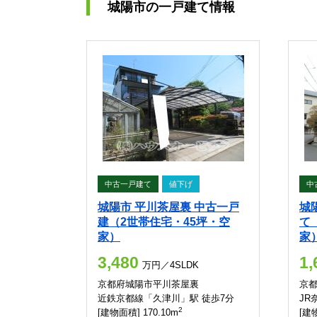
城陽市の一戸建て情報
中古一戸建て
値下げ
中
城陽市 平川茶屋裏 中古一戸
城
建（2世帯住宅・45坪・空
て
家）
家
3,480
1,
万円／4SLDK
京都府城陽市平川茶屋裏
京
近鉄京都線「久津川」駅 徒歩7分
JR
2
[建物面積] 170.10m
[建物