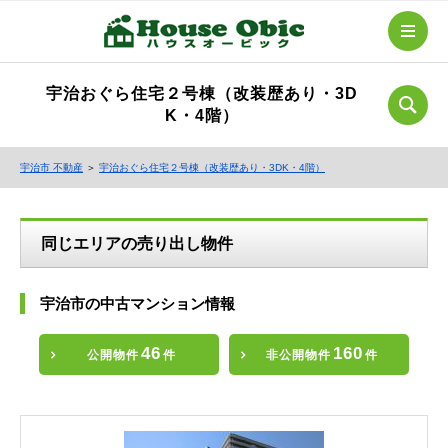
宇治おぐら住宅２号棟（改装歴あり・3D
K・4階）
宇治市 不動産
＞
宇治おぐら住宅２号棟（改装歴あり・3DK・4階）
同じエリアの売り出し物件
宇治市の中古マンション情報
46
160
公開物件
件
非公開物件
件