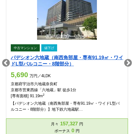
中古マンション
値下げ
パデシオン六地蔵（南西角部屋・専有91.19㎡・ワイ
ドL型バルコニー・8階部分）
5,690
万円／4LDK
京都府宇治市六地蔵奈良町
京都市営東西線「六地蔵」駅 徒歩1分
2
[専有面積] 91.19m
【パデシオン六地蔵（南西角部屋・専有91.19㎡・ワイドL型バ
ルコニー・8階部分）】地下鉄六地蔵駅…
157,327
月々
円
0
ボーナス
円