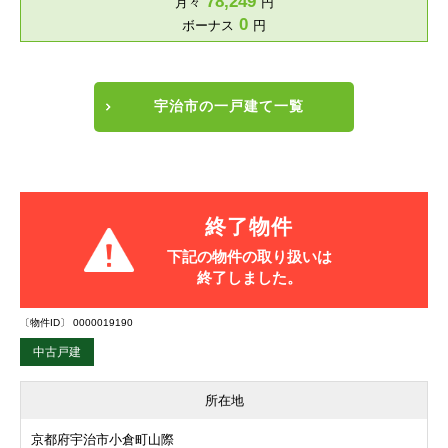
78,249
月々
円
0
ボーナス
円
宇治市の一戸建て一覧
終了物件
下記の物件の取り扱いは
終了しました。
〔物件ID〕 0000019190
中古戸建
所在地
京都府宇治市小倉町山際