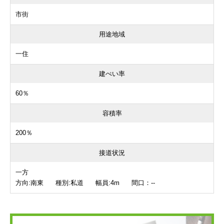
市街
用途地域
一住
建ぺい率
60％
容積率
200％
接道状況
一方
方向:南東 種別:私道 幅員:4m 間口：--