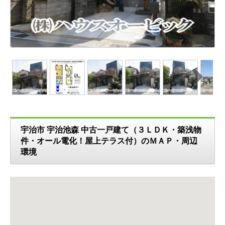
N
ext
宇治市 宇治池森 中古一戸建て（３ＬＤＫ・築浅物
件・オール電化！屋上テラス付）のＭＡＰ・周辺
環境