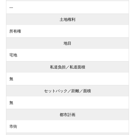
---
土地権利
所有権
地目
宅地
私道負担／私道面積
無
セットバック／距離／面積
無
都市計画
市街