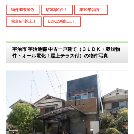
物件調査済み
駐車場1台！
築10年以内！
前道6ｍ以上！
LDK15帖以上！
宇治市 宇治池森 中古一戸建て（３ＬＤＫ・築浅物
件・オール電化！屋上テラス付）の物件写真
N
ext