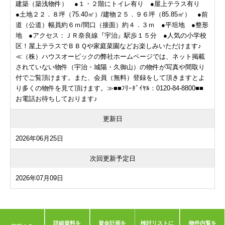
建築（築浅物件） ●１・２階にトイレ有り ●屋上テラス有り
●土地２２．８坪（75.40㎡）/建物２５．９６坪（85.85㎡） ●前
道（公道）幅員約６ｍ/間口（接面）約４．３ｍ ●平坦地 ●整形
地 ●アクセス：ＪＲ奈良線『宇治』駅歩１５分 ●人気の小学校
区！屋上テラスでＢＢＱや家庭菜園などお楽しみいただけます♪
≪（株）ハウスオービックの弊社ホームページでは、ネット掲載
されていない物件（宇治・城陽・久御山）の物件が写真や間取り
付でご覧頂けます。また、会員（無料）登録をして頂きますとよ
り多くの物件を見て頂けます。≫■■ﾌﾘｰﾀﾞｲﾔﾙ：0120-84-8800■■
お電話お待ちしております♪
更新日
2026年06月25日
次回更新予定日
2026年07月09日
詳細資料を
資金計画を
検討リストに
物件内覧を