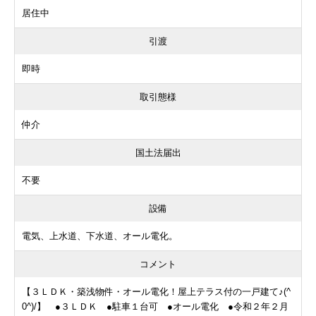
居住中
引渡
即時
取引態様
仲介
国土法届出
不要
設備
電気、上水道、下水道、オール電化。
コメント
【３ＬＤＫ・築浅物件・オール電化！屋上テラス付の一戸建て♪(^
0^)/】 ●３ＬＤＫ ●駐車１台可 ●オール電化 ●令和２年２月