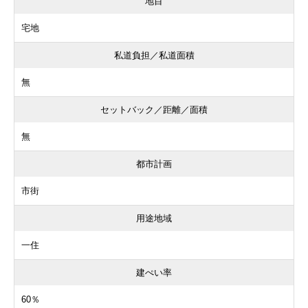
地目
宅地
私道負担／私道面積
無
セットバック／距離／面積
無
都市計画
市街
用途地域
一住
建ぺい率
60％