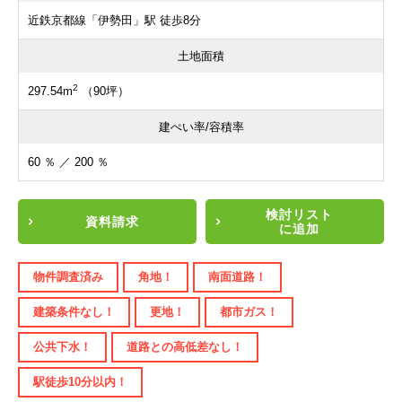
近鉄京都線「伊勢田」駅 徒歩8分
土地面積
2
297.54m
（90坪）
建ぺい率/容積率
60 ％ ／ 200 ％
検討リスト
資料請求
に追加
物件調査済み
角地！
南面道路！
建築条件なし！
更地！
都市ガス！
公共下水！
道路との高低差なし！
駅徒歩10分以内！