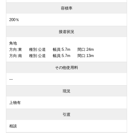
容積率
200％
接道状況
角地
方向:東 種別:公道 幅員:5.7m 間口:24m
方向:南 種別:公道 幅員:5.7m 間口:13m
その他使用料
---
現況
上物有
引渡
相談