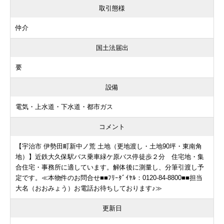
取引態様
仲介
国土法届出
要
設備
電気・上水道・下水道・都市ガス
コメント
【宇治市 伊勢田町新中ノ荒 土地（更地渡し・土地90坪・東南角
地）】近鉄大久保駅バス乗車緑ケ原バス停徒歩２分 住宅地・集
合住宅・事務所に適しています。解体後に測量し、分筆引渡し予
定です。≪本物件のお問合せ■■ﾌﾘｰﾀﾞｲﾔﾙ：0120-84-8800■■担当
大名（おおみょう）お電話お待ちしております♪≫
更新日