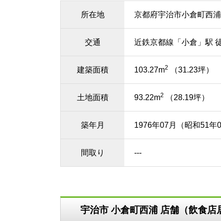
所在地
京都府宇治市小倉町西浦
交通
近鉄京都線「小倉」駅 
2
建築面積
103.27m
（31.23坪）
2
土地面積
93.22m
（28.19坪）
築年月
1976年07月（昭和51年
間取り
---
宇治市 小倉町西浦 店舗（飲食