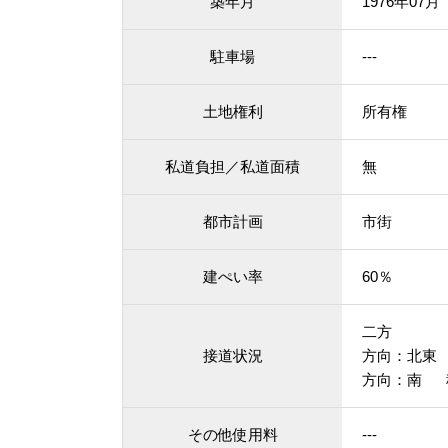
築年月
1976年07
駐車場
---
土地権利
所有権
私道負担／私道面積
無
都市計画
市街
建ぺい率
60％
二方
接道状況
方向：北東
方向：南 
その他使用料
---