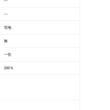
---
---
宅地
無
一住
200％