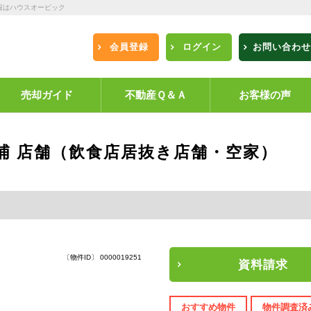
報はハウスオービック
会員登録
ログイン
お問い合わせ
売却ガイド
不動産Ｑ＆Ａ
お客様の声
浦 店舗（飲食店居抜き店舗・空家）
〔物件ID〕 0000019251
資料請求
おすすめ物件
物件調査済