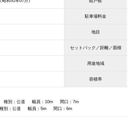
月（昭和51年07月）
総戸数
駐車場料金
地目
セットバック／距離／面積
用途地域
容積率
 種別：公道 幅員：10m 間口：7m
種別：公道 幅員：5m 間口：6m