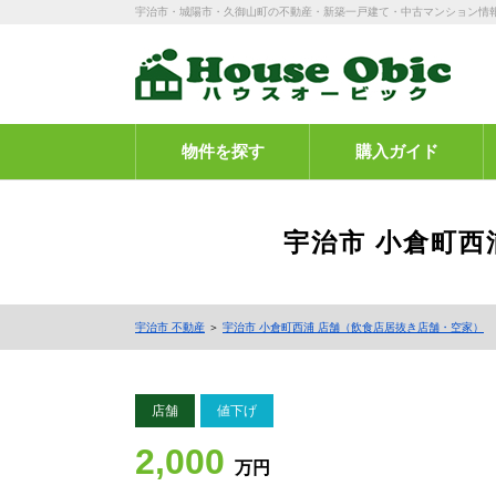
宇治市・城陽市・久御山町の不動産・新築一戸建て・中古マンション情
物件を探す
購入ガイド
宇治市 小倉町西
宇治市 不動産
＞
宇治市 小倉町西浦 店舗（飲食店居抜き店舗・空家）
店舗
値下げ
2,000
万円