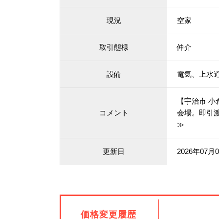
現況
空家
取引態様
仲介
設備
電気、上水
【宇治市 小
コメント
会場。即引渡
≫
更新日
2026年07月
価格変更履歴