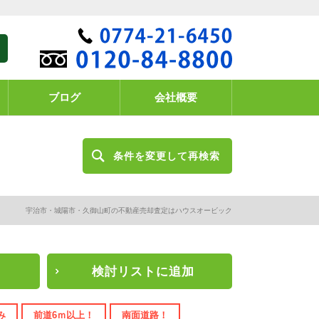
ブログ
会社概要
条件を変更して再検索
宇治市・城陽市・久御山町の不動産売却査定はハウスオービック
検討リスト
に追加
み
前道6ｍ以上！
南面道路！