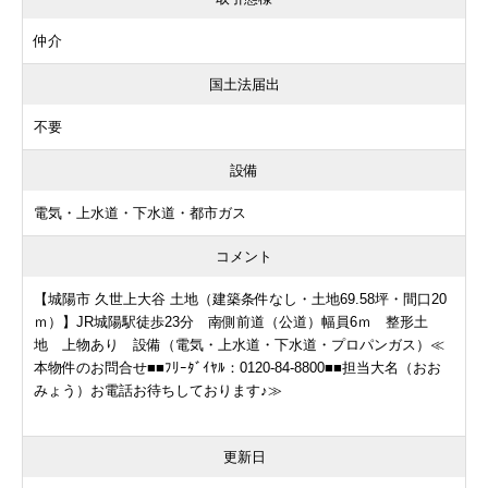
仲介
国土法届出
不要
設備
電気・上水道・下水道・都市ガス
コメント
【城陽市 久世上大谷 土地（建築条件なし・土地69.58坪・間口20
ｍ）】JR城陽駅徒歩23分 南側前道（公道）幅員6ｍ 整形土
地 上物あり 設備（電気・上水道・下水道・プロパンガス）≪
本物件のお問合せ■■ﾌﾘｰﾀﾞｲﾔﾙ：0120-84-8800■■担当大名（おお
みょう）お電話お待ちしております♪≫
更新日