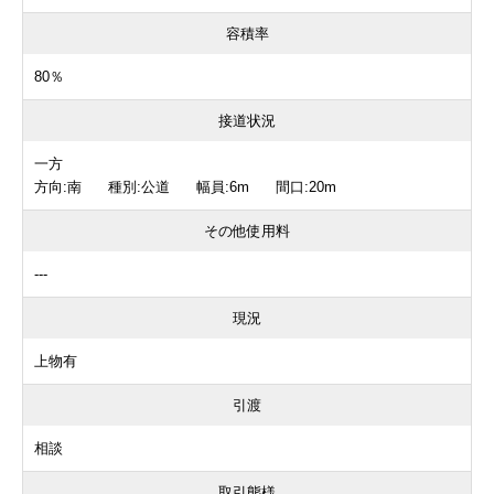
容積率
80％
接道状況
一方
方向:南 種別:公道 幅員:6m 間口:20m
その他使用料
---
現況
上物有
引渡
相談
取引態様