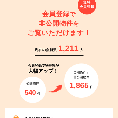
会員登録
で
非公開物件
を
ご覧いただけます！
1,211
現在の会員数
人
会員登録で
物件数が
大幅アップ！
公開物件＋
非公開物件
1,865
公開物件
件
540
件