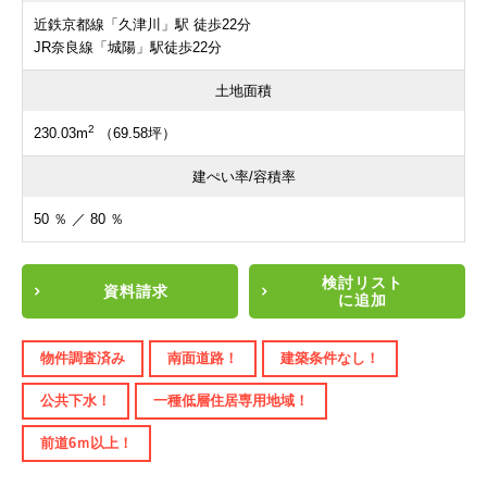
近鉄京都線「久津川」駅 徒歩22分
JR奈良線「城陽」駅徒歩22分
土地面積
2
230.03m
（69.58坪）
建ぺい率/容積率
50 ％ ／ 80 ％
検討リスト
資料請求
に追加
物件調査済み
南面道路！
建築条件なし！
公共下水！
一種低層住居専用地域！
前道6ｍ以上！