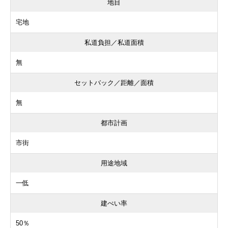
地目
宅地
私道負担／私道面積
無
セットバック／距離／面積
無
都市計画
市街
用途地域
一低
建ぺい率
50％