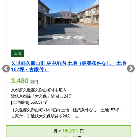
土地
久世郡久御山町 林中垣内 土地（建築条件なし・土地
157坪・古家付）
3,480
万円
京都府久世郡久御山町林中垣内
近鉄京都線「大久保」駅 徒歩24分
2
[土地面積] 550.57m
【久世郡久御山町 林中垣内 土地（建築条件なし・土地157坪・
古家付）】近鉄大久保駅徒歩24分 古…
96,221
月々
円