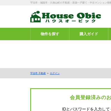
宇治市・城陽市・久御山町の不動産・新築一戸建て・中古マンション情
物件を探す
購入ガイド
宇治市 不動産
＞
ログイン
会員登録済みの
IDとパスワードを入力して