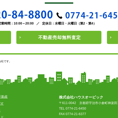
営業時間：10:00～20:00
／
定休日：水曜日・火曜日（第2・第4）
不動産
売却
無料査定
会社です。
不動産
株式会社ハウスオービック
〒611-0042
京都府宇治市小倉町神楽田1
探す
TEL 0774-21-6450
ン
FAX 0774-21-6377
イド