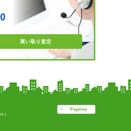
買い取り
査定
Pagetop
4-1