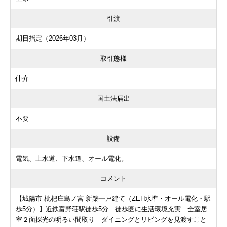
引渡
期日指定（2026年03月）
取引態様
仲介
国土法届出
不要
設備
電気、上水道、下水道、オール電化。
コメント
【城陽市 枇杷庄島ノ宮 新築一戸建て（ZEH水準・オール電化・駅
歩5分）】近鉄富野荘駅徒歩5分 徒歩圏に生活環境充実 全室居
室２面採光の明るい間取り ダイニングとリビングを見渡すこと