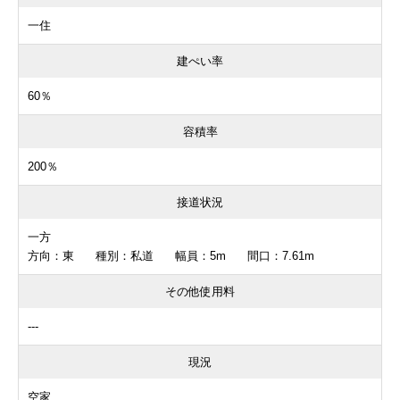
一住
建ぺい率
60％
容積率
200％
接道状況
一方
方向：東 種別：私道 幅員：5m 間口：7.61m
その他使用料
---
現況
空家