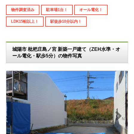
物件調査済み
駐車場1台！
オール電化！
LDK15帖以上！
駅徒歩10分以内！
城陽市 枇杷庄島ノ宮 新築一戸建て（ZEH水準・オ
ール電化・駅歩5分）の物件写真
N
ext