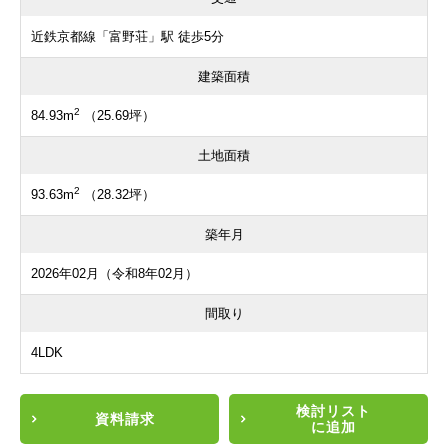
近鉄京都線「富野荘」駅 徒歩5分
建築面積
2
84.93m
（25.69坪）
土地面積
2
93.63m
（28.32坪）
築年月
2026年02月（令和8年02月）
間取り
4LDK
検討リスト
資料請求
に追加