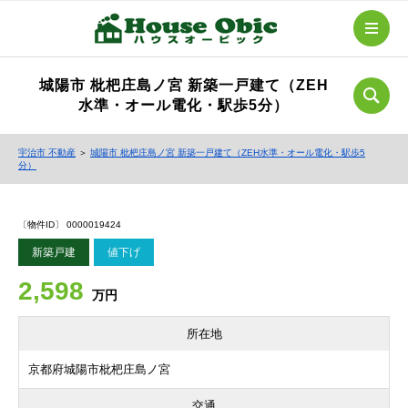
城陽市 枇杷庄島ノ宮 新築一戸建て（ZEH
水準・オール電化・駅歩5分）
宇治市 不動産
＞
城陽市 枇杷庄島ノ宮 新築一戸建て（ZEH水準・オール電化・駅歩5
分）
〔物件ID〕 0000019424
新築戸建
値下げ
2,598
万円
所在地
京都府城陽市枇杷庄島ノ宮
交通