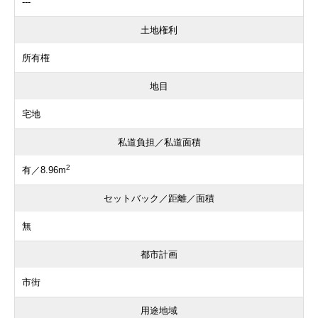
---
土地権利
所有権
地目
宅地
私道負担／私道面積
2
有／8.96m
セットバック／距離／面積
無
都市計画
市街
用途地域