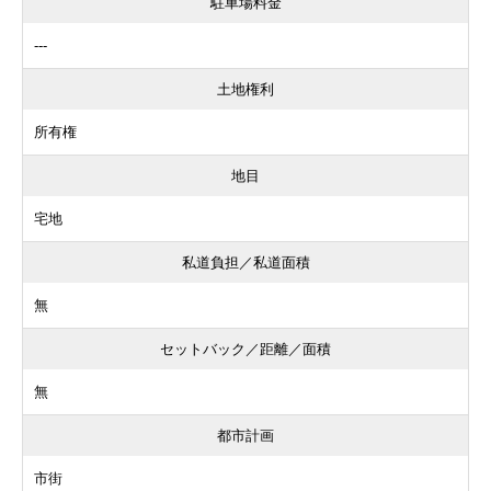
駐車場料金
---
土地権利
所有権
地目
宅地
私道負担／私道面積
無
セットバック／距離／面積
無
都市計画
市街