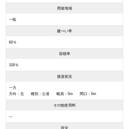
用途地域
一低
建ぺい率
60％
容積率
100％
接道状況
一方
方向：北 種別：公道 幅員：5m 間口：5m
その他使用料
---
現況