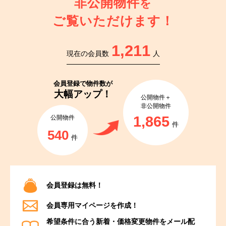
非公開物件
を
ご覧いただけます！
1,211
現在の会員数
人
会員登録で
物件数が
大幅アップ！
公開物件＋
非公開物件
1,865
公開物件
件
540
件
会員登録は無料！
会員専用マイページを作成！
希望条件に合う新着・価格変更物件をメール配