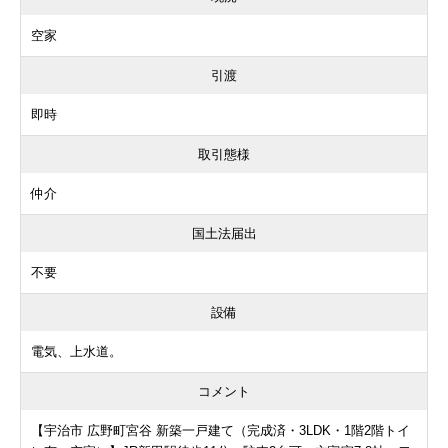
空家
引渡
即時
取引態様
仲介
国土法届出
不要
設備
電気、上水道。
コメント
【宇治市 広野町宮谷 新築一戸建て（完成済・3LDK・1階2階トイ