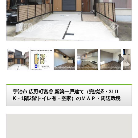
ext
N
ext
宇治市 広野町宮谷 新築一戸建て（完成済・3LD
K・1階2階トイレ有・空家）のＭＡＰ・周辺環境