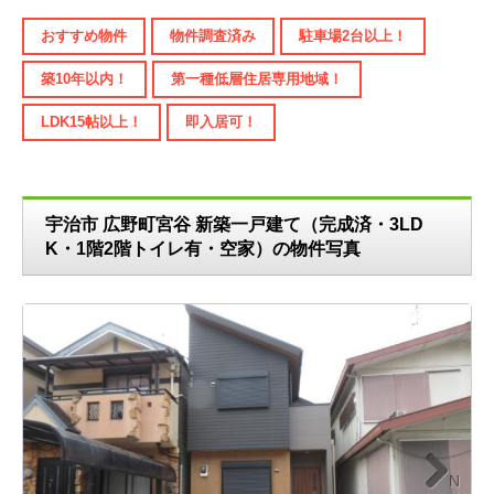
おすすめ物件
物件調査済み
駐車場2台以上！
築10年以内！
第一種低層住居専用地域！
LDK15帖以上！
即入居可！
宇治市 広野町宮谷 新築一戸建て（完成済・3LD
K・1階2階トイレ有・空家）の物件写真
N