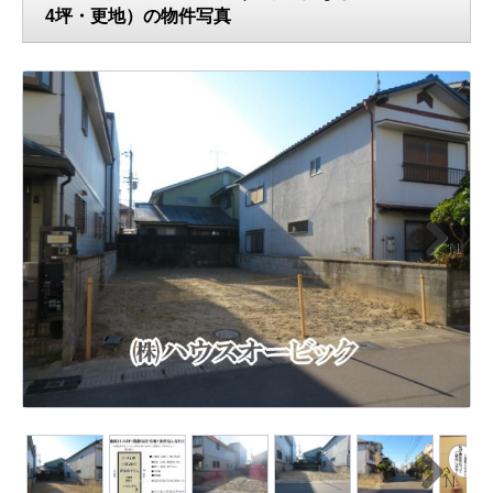
4坪・更地）の物件写真
N
ext
N