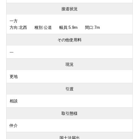
接道状況
一方
方向:北西 種別:公道 幅員:5.9m 間口:7m
その他使用料
---
現況
更地
引渡
相談
取引態様
仲介
国土法届出