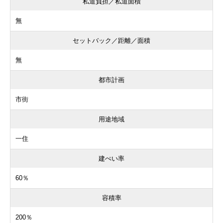
私道負担／私道面積
無
セットバック／距離／面積
無
都市計画
市街
用途地域
一住
建ぺい率
60％
容積率
200％