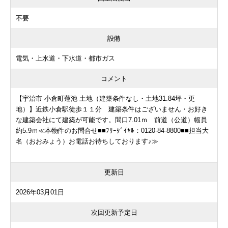
不要
設備
電気・上水道・下水道・都市ガス
コメント
【宇治市 小倉町蓮池 土地（建築条件なし・土地31.84坪・更
地）】近鉄小倉駅徒歩１１分 建築条件はございません・お好き
な建築会社にて建築が可能です。間口7.01ｍ 前道（公道）幅員
約5.9ｍ≪本物件のお問合せ■■ﾌﾘｰﾀﾞｲﾔﾙ：0120-84-8800■■担当大
名（おおみょう）お電話お待ちしております♪≫
更新日
2026年03月01日
次回更新予定日