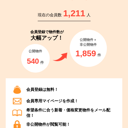
1,211
現在の会員数
人
会員登録で
物件数が
大幅アップ！
公開物件＋
非公開物件
1,859
公開物件
件
540
件
会員登録は無料！
会員専用マイページを作成！
希望条件に合う新着・価格変更物件をメール配
信！
非公開物件が閲覧可能！