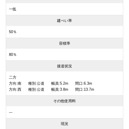
一低
建ぺい率
50％
容積率
80％
接道状況
二方
方向:南 種別:公道 幅員:5.2m 間口:6.3m
方向:西 種別:公道 幅員:3.8m 間口:13.7m
その他使用料
---
現況