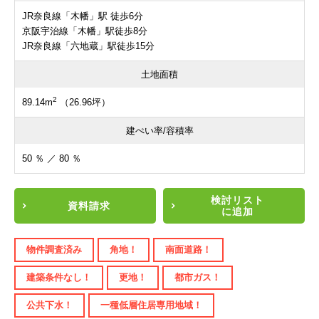
JR奈良線「木幡」駅 徒歩6分
京阪宇治線「木幡」駅徒歩8分
JR奈良線「六地蔵」駅徒歩15分
土地面積
2
89.14m
（26.96坪）
建ぺい率/容積率
50 ％ ／ 80 ％
検討リスト
資料請求
に追加
物件調査済み
角地！
南面道路！
建築条件なし！
更地！
都市ガス！
公共下水！
一種低層住居専用地域！