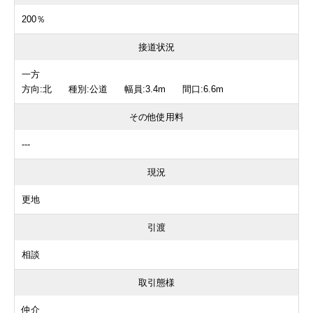
200％
接道状況
一方
方向:北 種別:公道 幅員:3.4m 間口:6.6m
その他使用料
---
現況
更地
引渡
相談
取引態様
仲介