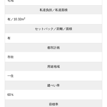
宅地
私道負担／私道面積
2
有／10.32m
セットバック／距離／面積
有
都市計画
市街
用途地域
一住
建ぺい率
60％
容積率