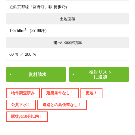
近鉄京都線「富野荘」駅 徒歩7分
土地面積
2
125.59m
（37.99坪）
建ぺい率/容積率
60 ％ ／ 200 ％
検討リスト
資料請求
に追加
物件調査済み
建築条件なし！
更地！
公共下水！
道路との高低差なし！
駅徒歩10分以内！