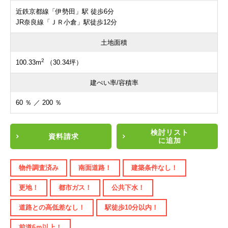
近鉄京都線「伊勢田」駅 徒歩6分
JR奈良線「ＪＲ小倉」駅徒歩12分
土地面積
2
100.33m
（30.34坪）
建ぺい率/容積率
60 ％ ／ 200 ％
検討リスト
資料請求
に追加
物件調査済み
南面道路！
建築条件なし！
更地！
都市ガス！
公共下水！
道路との高低差なし！
駅徒歩10分以内！
前道6ｍ以上！