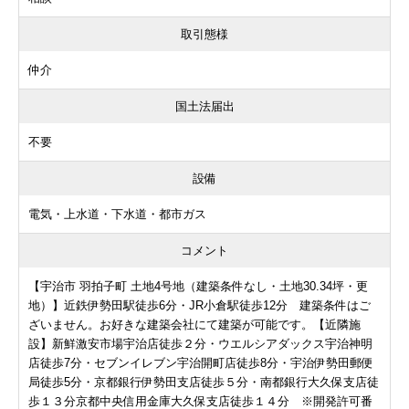
取引態様
仲介
国土法届出
不要
設備
電気・上水道・下水道・都市ガス
コメント
【宇治市 羽拍子町 土地4号地（建築条件なし・土地30.34坪・更
地）】近鉄伊勢田駅徒歩6分・JR小倉駅徒歩12分 建築条件はご
ざいません。お好きな建築会社にて建築が可能です。【近隣施
設】新鮮激安市場宇治店徒歩２分・ウエルシアダックス宇治神明
店徒歩7分・セブンイレブン宇治開町店徒歩8分・宇治伊勢田郵便
局徒歩5分・京都銀行伊勢田支店徒歩５分・南都銀行大久保支店徒
歩１３分京都中央信用金庫大久保支店徒歩１４分 ※開発許可番