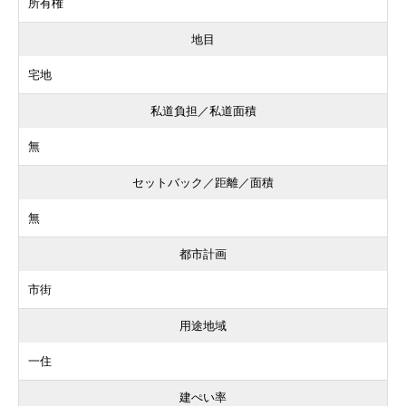
所有権
地目
宅地
私道負担／私道面積
無
セットバック／距離／面積
無
都市計画
市街
用途地域
一住
建ぺい率