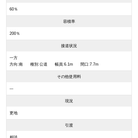
60％
容積率
200％
接道状況
一方
方向:南 種別:公道 幅員:6.1m 間口:7.7m
その他使用料
---
現況
更地
引渡
相談