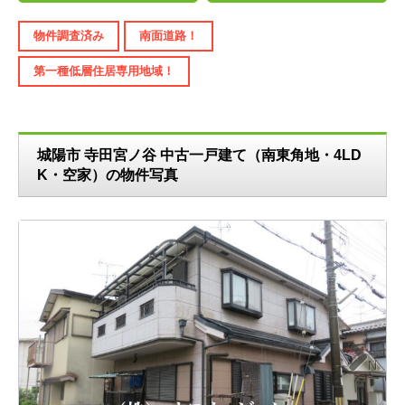
物件調査済み
南面道路！
第一種低層住居専用地域！
城陽市 寺田宮ノ谷 中古一戸建て（南東角地・4LD
K・空家）の物件写真
N
ext