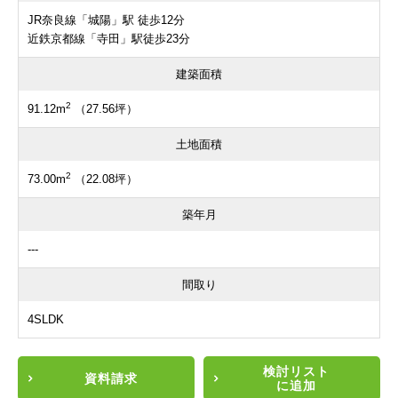
JR奈良線「城陽」駅 徒歩12分
近鉄京都線「寺田」駅徒歩23分
建築面積
2
91.12m
（27.56坪）
土地面積
2
73.00m
（22.08坪）
築年月
---
間取り
4SLDK
検討リスト
資料請求
に追加