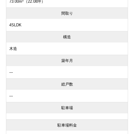
2
73.00m
（22.08坪）
間取り
4SLDK
構造
木造
築年月
---
総戸数
---
駐車場
駐車場料金