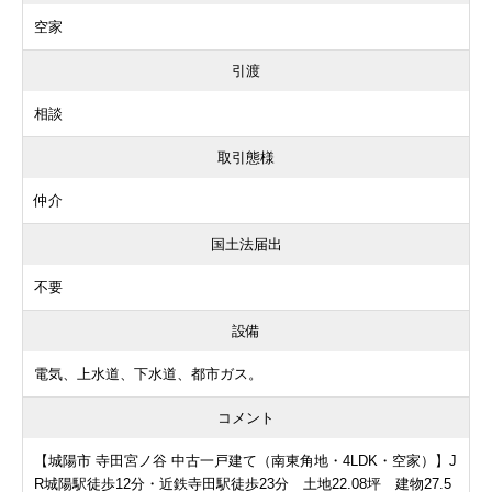
空家
引渡
相談
取引態様
仲介
国土法届出
不要
設備
電気、上水道、下水道、都市ガス。
コメント
【城陽市 寺田宮ノ谷 中古一戸建て（南東角地・4LDK・空家）】J
R城陽駅徒歩12分・近鉄寺田駅徒歩23分 土地22.08坪 建物27.5