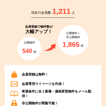
1,211
現在の会員数
人
会員登録で
物件数が
大幅アップ！
公開物件＋
非公開物件
1,865
公開物件
件
540
件
会員登録は無料！
会員専用マイページを作成！
希望条件に合う新着・価格変更物件をメール配
信！
非公開物件が閲覧可能！