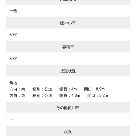
一低
建ぺい率
50％
容積率
80％
接道状況
角地
方向：南 種別：公道 幅員：4m 間口：8.9m
方向：東 種別：公道 幅員：4.8m 間口：5.2m
その他使用料
---
現況