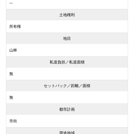
---
土地権利
所有権
地目
山林
私道負担／私道面積
無
セットバック／距離／面積
無
都市計画
市街
用途地域