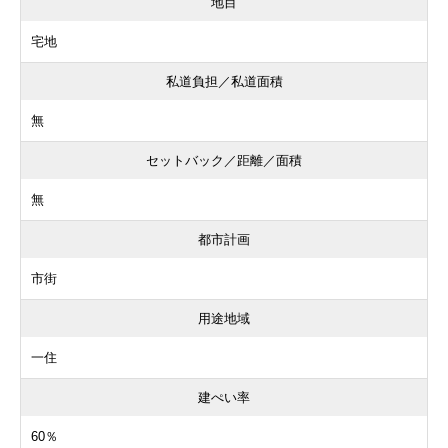
地目
宅地
私道負担／私道面積
無
セットバック／距離／面積
無
都市計画
市街
用途地域
一住
建ぺい率
60％