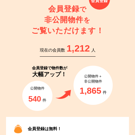
会員登録
で
非公開物件
を
ご覧いただけます！
1,212
現在の会員数
人
会員登録で
物件数が
大幅アップ！
公開物件＋
非公開物件
1,865
公開物件
件
540
件
会員登録は無料！