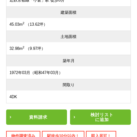
近鉄京都線「小倉」駅 徒歩8分
建築面積
2
45.03m
（13.62坪）
土地面積
2
32.98m
（9.97坪）
築年月
1972年03月（昭和47年03月）
間取り
4DK
検討リスト
資料請求
に追加
物件調査済み
駅徒歩10分以内！
即入居可！