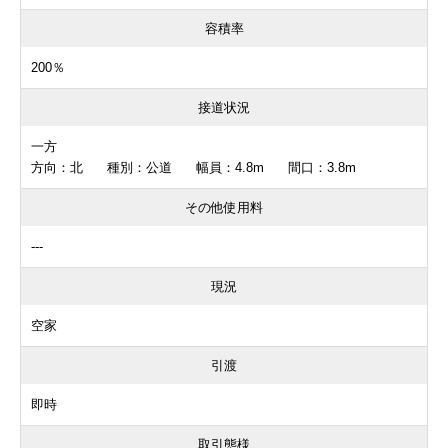
容積率
200％
接道状況
一方
方向：北 種別：公道 幅員：4.8m 間口：3.8m
その他使用料
---
現況
空家
引渡
即時
取引態様