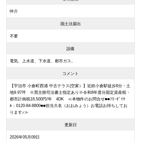
仲介
国土法届出
不要
設備
電気、上水道、下水道、都市ガス。
コメント
【宇治市 小倉町西浦 中古テラス(空家）】近鉄小倉駅徒歩8分・土
地9.97坪 ※買主側司法書士指定あり※令和8年度分固定資産税・
都市計画税18,500円/年 4DK ≪本物件のお問合せ■■ﾌﾘｰﾀﾞｲﾔ
ﾙ：0120-84-8800■■担当大名（おおみょう）お電話お待ちしてお
ります♪≫
更新日
2026年05月09日