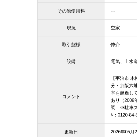
その他使用料
---
現況
空家
取引態様
仲介
設備
電気、上水
【宇治市 木
分・京阪六地
率を超過して
コメント
あり（200
調 ※駐車ス
ﾙ：0120-
更新日
2026年05月