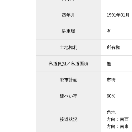
築年月
1991年01
駐車場
有
土地権利
所有権
私道負担／私道面積
無
都市計画
市街
建ぺい率
60％
角地
接道状況
方向：南西
方向：南東