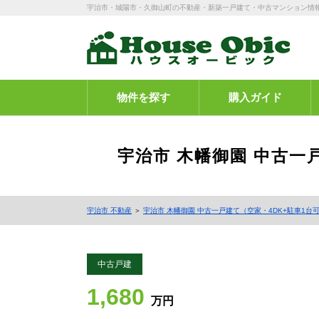
宇治市・城陽市・久御山町の不動産・新築一戸建て・中古マンション情
物件を探す
購入ガイド
宇治市 木幡御園 中古一
宇治市 不動産
＞
宇治市 木幡御園 中古一戸建て（空家・4DK+駐車1台
中古戸建
1,680
万円