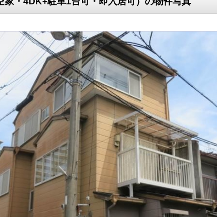
空家・4DK+駐車1台可・即入居可）の物件写真