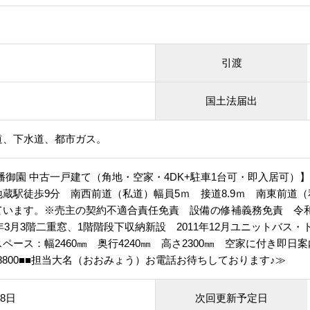
引渡
国土法届出
道、下水道、都市ガス。
幡御園 中古一戸建て（角地・空家・4DK+駐車1台可・即入居可）
蔵駅徒歩9分 南西前道（私道）幅員5ｍ 接道8.9ｍ 南東前道（
います。※売主の契約不適合責任免責 設備の修補義務免責 令和8
8年3月3階二重窓、1階階段下収納新設 2011年12月ユニットバス・
ペース：幅2460㎜ 奥行4240㎜ 高さ2300㎜ 空家に付き即日案内
84-8800■■担当大名（おおみょう）お電話お待ちしております♪≫
28日
次回更新予定日