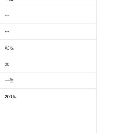
---
---
宅地
無
一住
200％