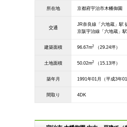
所在地
京都府宇治市木幡御園
JR奈良線「六地蔵」駅 
交通
京阪宇治線「六地蔵」駅
2
建築面積
96.67m
（29.24坪）
2
土地面積
50.02m
（15.13坪）
築年月
1991年01月（平成3年0
間取り
4DK