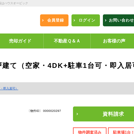
報はハウスオービック
会員登録
ログイン
お問い合わせ
売却ガイド
不動産Ｑ＆Ａ
お客様の声
戸建て（空家・4DK+駐車1台可・即入居
可・即入居可）
〔物件ID〕 0000020297
資料請求
物件調査済み
駐車場1台