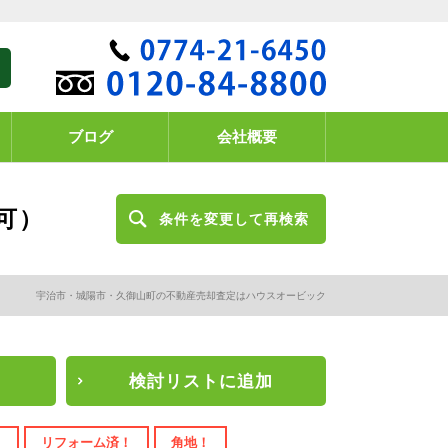
ブログ
会社概要
可）
条件を変更して再検索
宇治市・城陽市・久御山町の不動産売却査定はハウスオービック
検討リスト
に追加
！
リフォーム済！
角地！