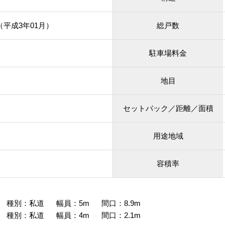
月（平成3年01月）
総戸数
駐車場料金
地目
セットバック／距離／面積
用途地域
容積率
 種別：私道 幅員：5m 間口：8.9m
 種別：私道 幅員：4m 間口：2.1m