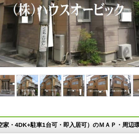
空家・4DK+駐車1台可・即入居可）のＭＡＰ・周辺