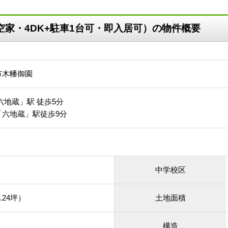
空家・4DK+駐車1台可・即入居可）の物件概要
市木幡御園
六地蔵」駅 徒歩5分
「六地蔵」駅徒歩9分
中学校区
.24坪）
土地面積
構造