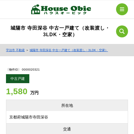
城陽市 寺田深谷 中古一戸建て（改装渡し・
3LDK・空家）
宇治市 不動産
＞
城陽市 寺田深谷 中古一戸建て（改装渡し・3LDK・空家）
〔物件ID〕 0000020321
中古戸建
1,580
万円
所在地
京都府城陽市寺田深谷
交通