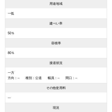
用途地域
一低
建ぺい率
50％
容積率
80％
接道状況
一方
方向：-- 種別：公道 幅員：-- 間口：--
その他使用料
---
現況