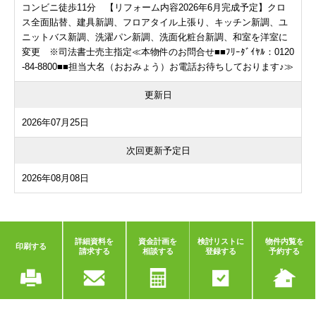
コンビニ徒歩11分 【リフォーム内容2026年6月完成予定】クロ
ス全面貼替、建具新調、フロアタイル上張り、キッチン新調、ユ
ニットバス新調、洗濯パン新調、洗面化粧台新調、和室を洋室に
変更 ※司法書士売主指定≪本物件のお問合せ■■ﾌﾘｰﾀﾞｲﾔﾙ：0120
-84-8800■■担当大名（おおみょう）お電話お待ちしております♪≫
更新日
2026年07月25日
次回更新予定日
2026年08月08日
詳細資料を
資金計画を
検討リストに
物件内覧を
印刷する
請求する
相談する
登録する
予約する