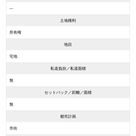
---
土地権利
所有権
地目
宅地
私道負担／私道面積
無
セットバック／距離／面積
無
都市計画
市街