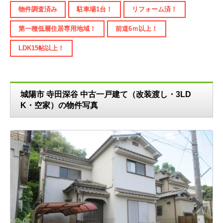
物件調査済み
駐車場1台！
リフォーム済！
第一種低層住居専用地域！
前道6ｍ以上！
LDK15帖以上！
城陽市 寺田深谷 中古一戸建て（改装渡し・3LD
K・空家）の物件写真
N
ext