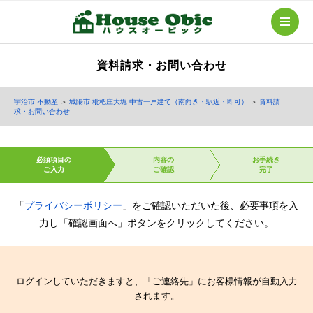
資料請求・お問い合わせ
宇治市 不動産
＞
城陽市 枇杷庄大堀 中古一戸建て（南向き・駅近・即可）
＞
資料請
求・お問い合わせ
必須項目の
内容の
お手続き
ご入力
ご確認
完了
「
プライバシーポリシー
」をご確認いただいた後、必要事項を入
力し「確認画面へ」ボタンをクリックしてください。
ログインしていただきますと、「ご連絡先」にお客様情報が自動入力
されます。