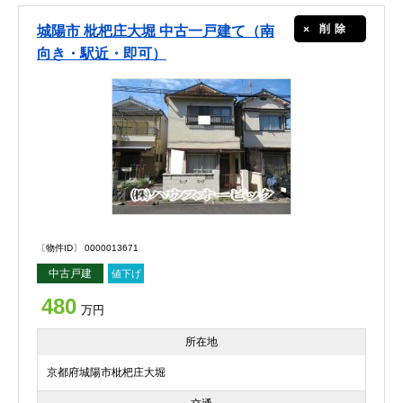
削除
城陽市 枇杷庄大堀 中古一戸建て（南
向き・駅近・即可）
〔物件ID〕 0000013671
中古戸建
値下げ
480
万円
所在地
京都府城陽市枇杷庄大堀