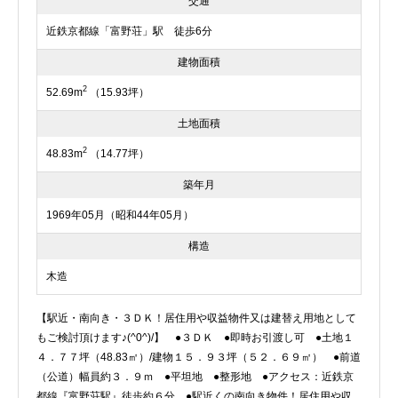
交通
近鉄京都線「富野荘」駅 徒歩6分
建物面積
2
52.69m
（15.93坪）
土地面積
2
48.83m
（14.77坪）
築年月
1969年05月（昭和44年05月）
構造
木造
【駅近・南向き・３ＤＫ！居住用や収益物件又は建替え用地として
もご検討頂けます♪(^0^)/】 ●３ＤＫ ●即時お引渡し可 ●土地１
４．７７坪（48.83㎡）/建物１５．９３坪（５２．６９㎡） ●前道
（公道）幅員約３．９ｍ ●平坦地 ●整形地 ●アクセス：近鉄京
都線『富野荘駅』徒歩約６分 ●駅近くの南向き物件！居住用や収