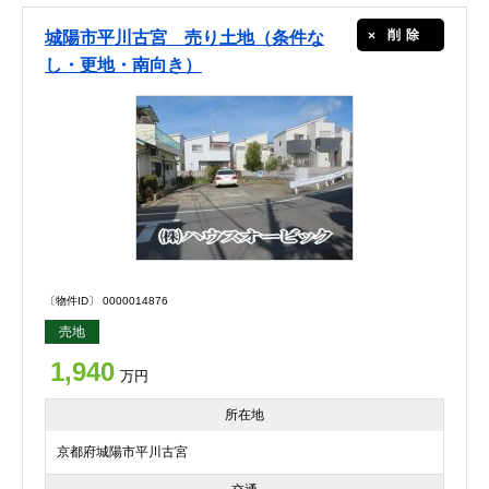
削除
城陽市平川古宮 売り土地（条件な
し・更地・南向き）
〔物件ID〕 0000014876
売地
1,940
万円
所在地
京都府城陽市平川古宮