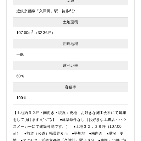
交通
近鉄京都線「久津川」駅 徒歩6分
土地面積
2
107.00m
（32.36坪）
用途地域
一低
建ぺい率
60％
容積率
100％
【土地約３２坪・南向き・現況：更地！お好きな施工会社にて建築
をして頂けます♪(^▽^)/】 ●建築条件なし（お好きな工務店・ハウ
スメーカーにて建築可能です。） ●土地３２．３６坪（107.00
㎡） ●前道（公道）幅員約６ｍ ●平坦地 ●南向き ●現況：更
地 ●アクセス：近鉄京都線『久津川』駅歩６分 ●東側・北側は河