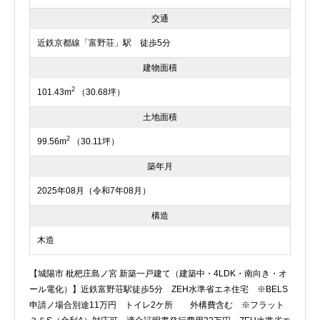
交通
近鉄京都線「富野荘」駅 徒歩5分
建物面積
2
101.43m
（30.68坪）
土地面積
2
99.56m
（30.11坪）
築年月
2025年08月（令和7年08月）
構造
木造
【城陽市 枇杷庄島ノ宮 新築一戸建て（建築中・4LDK・南向き・オ
ール電化）】近鉄富野荘駅徒歩5分 ZEH水準省エネ住宅 ※BELS
申請ノ場合別途11万円 トイレ2ケ所 外構費含む ※フラット