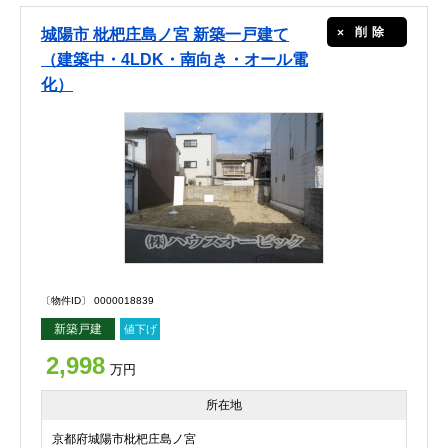
削除
城陽市 枇杷庄島ノ宮 新築一戸建て
（建築中・4LDK・南向き・オール電
化）
〔物件ID〕 0000018839
新築戸建
値下げ
2,998
万円
所在地
京都府城陽市枇杷庄島ノ宮