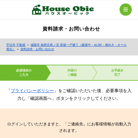
資料請求・お問い合わせ
宇治市 不動産
＞
城陽市 枇杷庄島ノ宮 新築一戸建て（建築中・4LDK・南向き・オール
電化）
＞
資料請求・お問い合わせ
必須項目の
内容の
お手続き
ご入力
ご確認
完了
「
プライバシーポリシー
」をご確認いただいた後、必要事項を入
力し「確認画面へ」ボタンをクリックしてください。
ログインしていただきますと、「ご連絡先」にお客様情報が自動入力
されます。