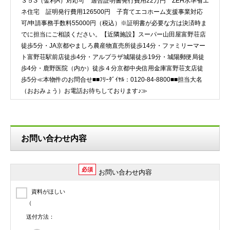
３５S（金利A）対応可 適合証明書発行費用22万円 ZEH水準省エ
ネ住宅 証明発行費用126500円 子育てエコホーム支援事業対応
可/申請事務手数料55000円（税込）※証明書が必要な方は決済時ま
でに担当にご相談ください。【近隣施設】スーパー山田屋富野荘店
徒歩5分・JA京都やましろ農産物直売所徒歩14分・ファミリーマー
ト富野荘駅前店徒歩4分・アルプラザ城陽徒歩19分・城陽郵便局徒
歩4分・鹿野医院（内か）徒歩４分京都中央信用金庫富野荘支店徒
歩5分≪本物件のお問合せ■■ﾌﾘｰﾀﾞｲﾔﾙ：0120-84-8800■■担当大名
（おおみょう）お電話お待ちしております♪≫
お問い合わせ内容
必須
お問い合わせ内容
資料がほしい
（
送付方法：