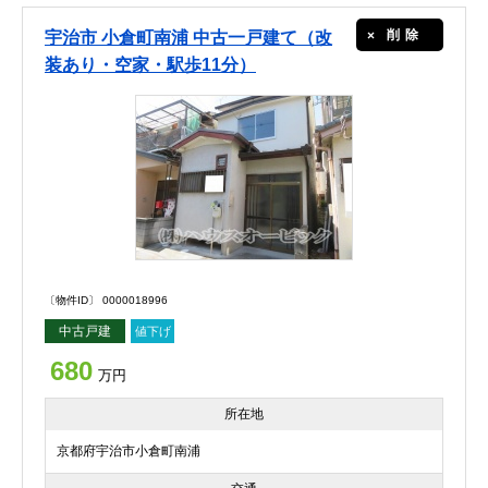
削除
宇治市 小倉町南浦 中古一戸建て（改
装あり・空家・駅歩11分）
〔物件ID〕 0000018996
中古戸建
値下げ
680
万円
所在地
京都府宇治市小倉町南浦