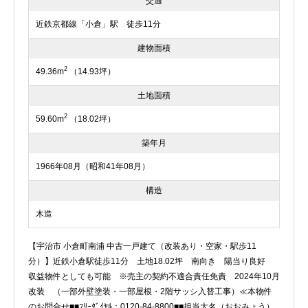
交通
近鉄京都線「小倉」駅 徒歩11分
建物面積
2
49.36m
（14.93坪）
土地面積
2
59.60m
（18.02坪）
築年月
1966年08月（昭和41年08月）
構造
木造
【宇治市 小倉町南浦 中古一戸建て（改装あり・空家・駅歩11
分）】近鉄小倉駅徒歩11分 土地18.02坪 南向き 陽当り良好
収益物件としても可能 ※売主の契約不適合責任免責 2024年10月
改装 （一部外壁塗装・一部屋根・2階サッシ入替工事）≪本物件
のお問合せ■■ﾌﾘｰﾀﾞｲﾔﾙ：0120-84-8800■■担当大名（おおみょう）