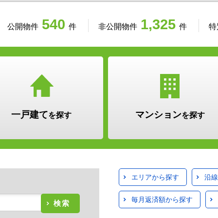
540
1,325
公開物件
件
非公開物件
件
特
一戸建て
マンション
を探す
を探す
エリアから探す
沿線
毎月返済額から探す
検索