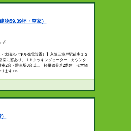
物59.39坪・空家）
2
5m
・空家・太陽光パネル発電設置）】京阪三室戸駅徒歩１２
化 浴室に窓あり、ＩＨクッキングヒーター カウンタ
車2台・駐車場3台以上 軽量鉄骨造2階建 ≪本物
ております♪≫
階）