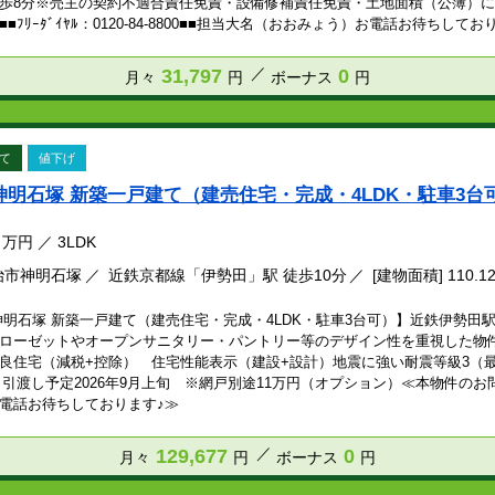
歩8分※売主の契約不適合責任免責・設備修補責任免責・土地面積（公簿）に
■ﾌﾘｰﾀﾞｲﾔﾙ：0120-84-8800■■担当大名（おおみょう）お電話お待ちしてお
31,797
0
月々
円
ボーナス
円
て
値下げ
神明石塚 新築一戸建て（建売住宅・完成・4LDK・駐車3台
万円
／
3LDK
治市神明石塚
近鉄京都線「伊勢田」駅 徒歩10分
[建物面積] 110.1
神明石塚 新築一戸建て（建売住宅・完成・4LDK・駐車3台可）】近鉄伊勢田駅
ローゼットやオープンサニタリー・パントリー等のデザイン性を重視した物
良住宅（減税+控除） 住宅性能表示（建設+設計）地震に強い耐震等級3（最高
引渡し予定2026年9月上旬 ※網戸別途11万円（オプション）≪本物件のお問合せ■■ﾌ
電話お待ちしております♪≫
129,677
0
月々
円
ボーナス
円