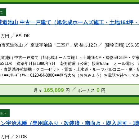
て
莵道池山 中古一戸建て（旭化成ホームズ施工・土地164坪・建
万円
／
6SLDK
治市莵道池山
京阪宇治線「三室戸」駅 徒歩12分
[建物面積] 196.3
莵道池山 中古一戸建て（旭化成ホームズ施工・土地164坪・建物59.39坪
6SLDK 建築年月日1990年7月 南側前道（公道）接道6.8ｍ オール電
・食器洗浄乾燥機・クローゼット・電気・上水道・ルーフバルコニー・庭・駐
■■ﾌﾘｰﾀﾞｲﾔﾙ：0120-84-8800■■担当大名（おおみょう）お電話お待ちし
165,899
0
月々
円
ボーナス
円
ョン
オン宇治木幡（専用庭あり・改装済・南向き・即入居可・1
万円
／
3LDK