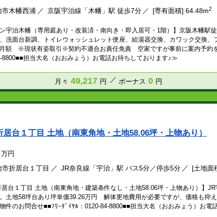
2
治市木幡西浦
京阪宇治線「木幡」駅 徒歩7分
[専有面積] 64.48m
ン宇治木幡（専用庭あり・改装済・南向き・即入居可・1階）】京阪木幡駅徒歩
、洗面台新調、トイレウォッシュレット便座、給湯器交換、カワック交換、
円/月額 ※現状有姿取引※契約不適合お責任免責 空家ですが事前に案内予約をい
-84-8800■■担当大名（おおみょう）お電話お待ちしております♪≫
49,217
0
月々
円
ボーナス
円
折居台１丁目 土地（南東角地・土地58.06坪・上物あり）
万円
治市折居台１丁目
JR奈良線「宇治」駅 バス5分／停歩5分
[土地面積
折居台１丁目 土地（南東角地・建築条件なし・土地58.06坪・上物あり）】J
。土地58坪台あり坪単価39.26万円 解体更地費用が必要ですが、価格も
件のお問合せ■■ﾌﾘｰﾀﾞｲﾔﾙ：0120-84-8800■■担当大名（おおみょう）