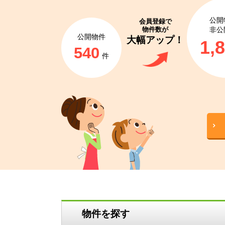
公開
会員登録で
物件数が
非公
公開物件
大幅アップ！
1,
540
件
物件を探す