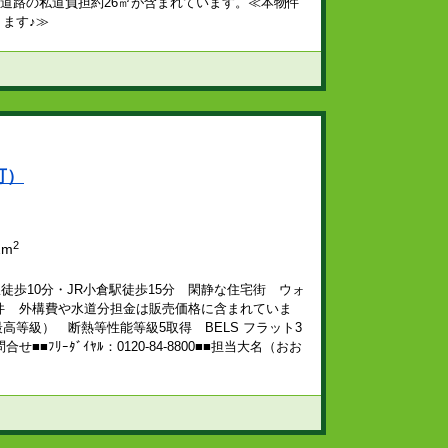
道路の私道負担約26㎡が含まれています。≪本物件
ります♪≫
可）
2
2m
徒歩10分・JR小倉駅徒歩15分 閑静な住宅街 ウォ
件 外構費や水道分担金は販売価格に含まれていま
等級） 断熱等性能等級5取得 BELS フラット3
ﾘｰﾀﾞｲﾔﾙ：0120-84-8800■■担当大名（おお