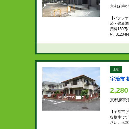
京都府宇
【パデシオ
済・畳新調
用料150
ﾙ：0120
土地
宇治市 
2,280
京都府宇
【宇治市 
な物件です
さい。≪本物