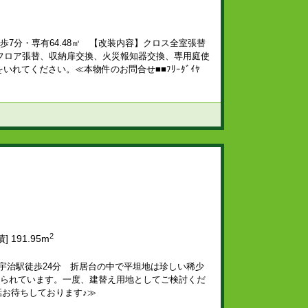
7分・専有64.48㎡ 【改装内容】クロス全室張替
フロア張替、収納扉交換、火災報知器交換、専用庭使
れてください。≪本物件のお問合せ■■ﾌﾘｰﾀﾞｲﾔ
2
] 191.95m
R宇治駅徒歩24分 折居台の中で平坦地は珍しい稀少
抑えられています。一度、建替え用地としてご検討くだ
お電話お待ちしております♪≫