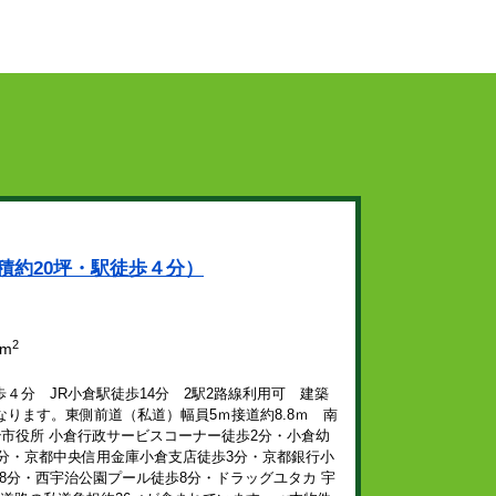
積約20坪・駅徒歩４分）
2
7m
分 JR小倉駅徒歩14分 2駅2路線利用可 建築
ります。東側前道（私道）幅員5ｍ接道約8.8ｍ 南
市役所 小倉行政サービスコーナー徒歩2分・小倉幼
3分・京都中央信用金庫小倉支店徒歩3分・京都銀行小
歩8分・西宇治公園プール徒歩8分・ドラッグユタカ 宇