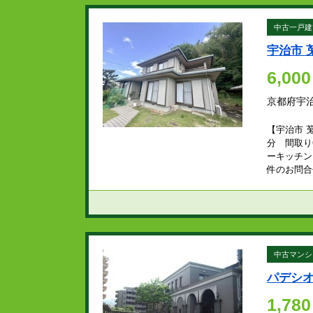
中古一戸建
宇治市 
6,000
京都府宇
【宇治市 
分 間取り
ーキッチン
件のお問合せ
中古マンシ
パデシ
1,780