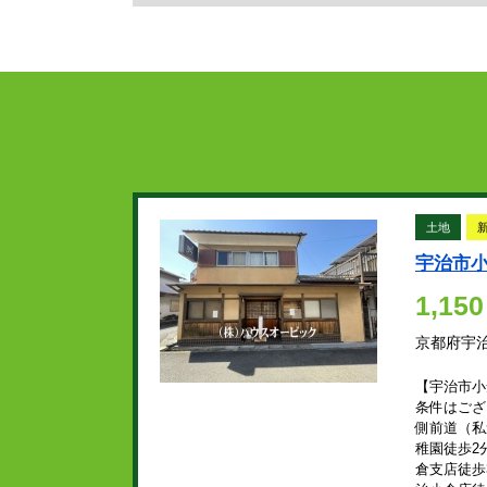
土地
宇治市
1,150
京都府宇
【宇治市小
条件はござ
側前道（私
稚園徒歩2
倉支店徒歩