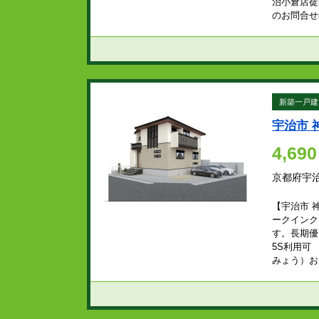
治小倉店徒
のお問合せ■
新築一戸建
宇治市 
4,690
京都府宇
【宇治市 
ークインク
す。長期優
5S利用可 
みょう）お