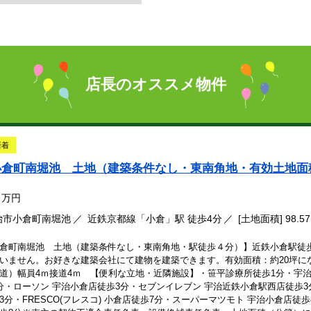
店長のオススメ物件
新着
小倉町南堀池 土地（建築条件なし・東南角地・有効土地面
万円
治市小倉町南堀池
近鉄京都線「小倉」駅 徒歩4分
[土地面積] 98.5
倉町南堀池 土地（建築条件なし・東南角地・駅徒歩４分）】近鉄小倉駅徒歩４
いません。お好きな建築会社にて建物を建築できます。有効面積：約20坪にな
道）幅員4ｍ接道4ｍ 【便利な立地・近隣施設】・笹平診療所徒歩1分・宇治
分・ローソン 宇治小倉店徒歩3分・セブンイレブン 宇治近鉄小倉駅西店徒歩
3分・FRESCO(フレスコ) 小倉店徒歩7分・スーパーマツモト 宇治小倉店徒