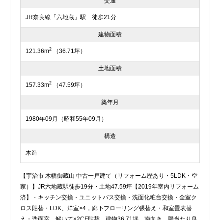
交通
JR奈良線「六地蔵」駅 徒歩21分
建物面積
2
121.36m
（36.71坪）
土地面積
2
157.33m
（47.59坪）
築年月
1980年09月（昭和55年09月）
構造
木造
【宇治市 木幡御蔵山 中古一戸建て（リフォーム歴あり・5LDK・空
家）】JR六地蔵駅徒歩19分・土地47.59坪【2019年室内リフォーム
済】・キッチン交換・ユニットバス交換・洗面化粧台交換・全室ク
ロス貼替・LDK、洋室×4，廊下フローリング張替え・和室畳表替
え・洗面室、解いて×2CF貼替 建物36.71坪、南向き、陽当たり良