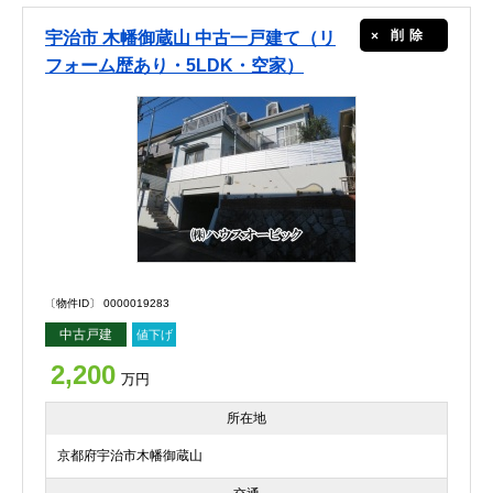
削除
宇治市 木幡御蔵山 中古一戸建て（リ
フォーム歴あり・5LDK・空家）
〔物件ID〕 0000019283
中古戸建
値下げ
2,200
万円
所在地
京都府宇治市木幡御蔵山