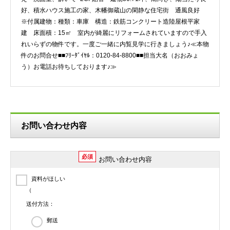
好、積水ハウス施工の家、木幡御蔵山の閑静な住宅街 通風良好
※付属建物：種類：車庫 構造：鉄筋コンクリート造陸屋根平家
建 床面積：15㎡ 室内が綺麗にリフォームされていますので手入
れいらずの物件です。一度ご一緒に内覧見学に行きましょう♪≪本物
件のお問合せ■■ﾌﾘｰﾀﾞｲﾔﾙ：0120-84-8800■■担当大名（おおみょ
う）お電話お待ちしております♪≫
お問い合わせ内容
必須
お問い合わせ内容
資料がほしい
（
送付方法：
郵送