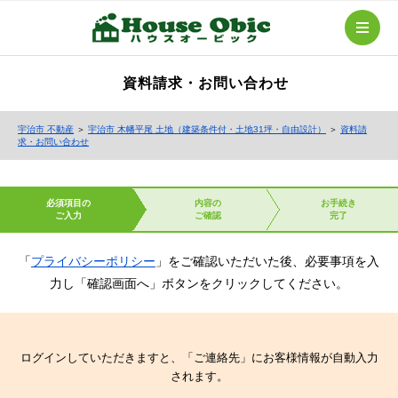
資料請求・お問い合わせ
宇治市 不動産
＞
宇治市 木幡平尾 土地（建築条件付・土地31坪・自由設計）
＞
資料請
求・お問い合わせ
必須項目の
内容の
お手続き
ご入力
ご確認
完了
「
プライバシーポリシー
」をご確認いただいた後、必要事項を入
力し「確認画面へ」ボタンをクリックしてください。
ログインしていただきますと、「ご連絡先」にお客様情報が自動入力
されます。