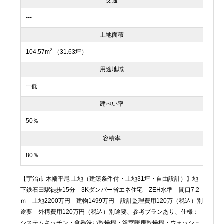
交通
---
土地面積
2
104.57m
（31.63坪）
用途地域
一低
建ぺい率
50％
容積率
80％
【宇治市 木幡平尾 土地（建築条件付・土地31坪・自由設計）】地
下鉄石田駅徒歩15分 3Kダンパー省エネ住宅 ZEH水準 間口7.2
ｍ 土地2200万円 建物1499万円 設計監理費用120万（税込）別
途要 外構費用120万円（税込）別途要、参考プランあり、仕様：
システムキッチン・食器洗い乾燥機・浴室暖房乾燥機・ウォッシュ