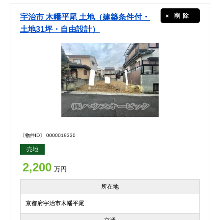
削除
宇治市 木幡平尾 土地（建築条件付・
土地31坪・自由設計）
〔物件ID〕 0000019330
売地
2,200
万円
所在地
京都府宇治市木幡平尾