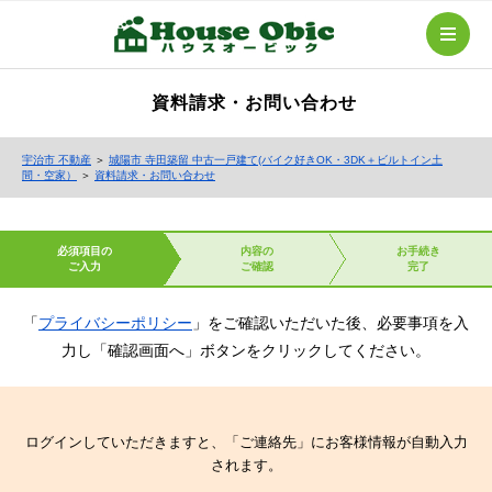
資料請求・お問い合わせ
宇治市 不動産
＞
城陽市 寺田築留 中古一戸建て(バイク好きOK・3DK＋ビルトイン土
間・空家）
＞
資料請求・お問い合わせ
必須項目の
内容の
お手続き
ご入力
ご確認
完了
「
プライバシーポリシー
」をご確認いただいた後、必要事項を入
力し「確認画面へ」ボタンをクリックしてください。
ログインしていただきますと、「ご連絡先」にお客様情報が自動入力
されます。