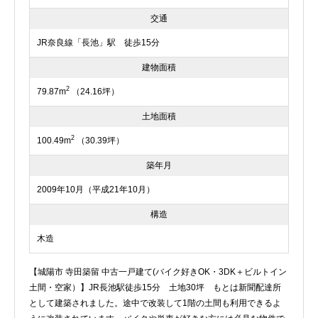
交通
JR奈良線「長池」駅 徒歩15分
建物面積
2
79.87m
（24.16坪）
土地面積
2
100.49m
（30.39坪）
築年月
2009年10月（平成21年10月）
構造
木造
【城陽市 寺田築留 中古一戸建て(バイク好きOK・3DK＋ビルトイン
土間・空家）】JR長池駅徒歩15分 土地30坪 もとは新聞配達所
として建築されました。途中で改装して1階の土間も利用できるよ