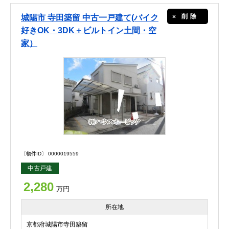
削除
城陽市 寺田築留 中古一戸建て(バイク
好きOK・3DK＋ビルトイン土間・空
家）
〔物件ID〕 0000019559
中古戸建
2,280
万円
所在地
京都府城陽市寺田築留