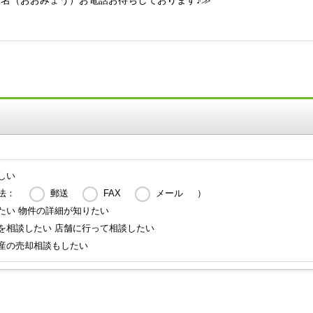
当大名（おおみょう）お電話お待ちしております♪≫
しい
法：
郵送
FAX
メール
）
たい 物件の詳細が知りたい
を相談したい 店舗に行って相談したい
産の売却相談もしたい