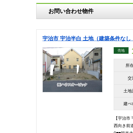
お問い合わせ物件
宇治市 宇治半白 土地（建築条件なし・
売地
所
交
土地
建ぺ
【宇治市 
西向き前道