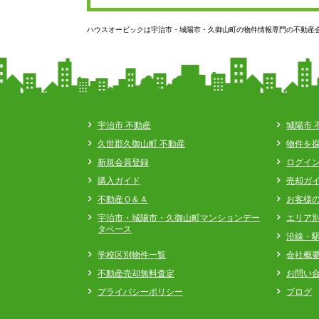
ハウスオービックは宇治市・城陽市・久御山町の物件情報専門の不動産
宇治市 不動産
城陽市 
久世郡久御山町 不動産
物件を
新規会員登録
ログイ
購入ガイド
売却ガ
不動産Ｑ＆Ａ
お客様
宇治市・城陽市・久御山町マンションデー
エリア
タベース
沿線・
学校区別物件一覧
会社概
不動産売却無料査定
お問い
プライバシーポリシー
ブログ