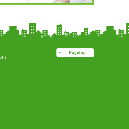
Pagetop
4-1