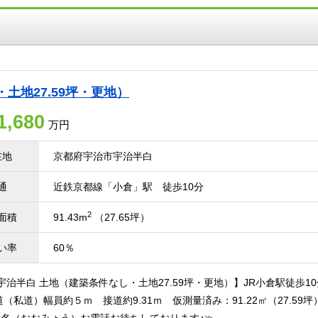
土地27.59坪・更地）
1,680
万円
在地
京都府宇治市宇治半白
通
近鉄京都線「小倉」駅 徒歩10分
2
面積
91.43m
（27.65坪）
い率
60％
宇治半白 土地（建築条件なし・土地27.59坪・更地）】JR小倉駅徒歩1
（私道）幅員約５ｍ 接道約9.31ｍ 仮測量済み：91.22㎡（27.59坪）≪本物