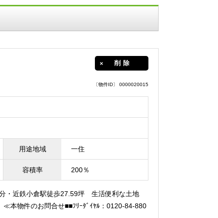
削除
〔物件ID〕 0000020015
用途地域
一住
容積率
200％
0分・近鉄小倉駅徒歩27.59坪 生活便利な土地
件のお問合せ■■ﾌﾘｰﾀﾞｲﾔﾙ：0120-84-880