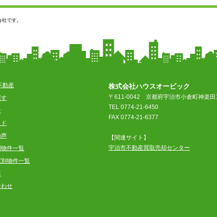
会社です。
不動産
株式会社ハウスオービック
〒611-0042
京都府宇治市小倉町神楽田1
探す
TEL 0774-21-6450
ン
FAX 0774-21-6377
イド
の声
【関連サイト】
宇治市不動産買取売却センター
別物件一覧
駅別物件一覧
要
合わせ