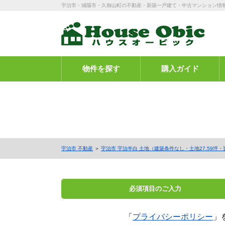
宇治市・城陽市・久御山町の不動産・新築一戸建て・中古マンション情
物件を探す
購入ガイド
宇治市 不動産
＞
宇治市 宇治半白 土地（建築条件なし・土地27.59坪・
必須項目の
ご入力
「
プライバシーポリシー
」