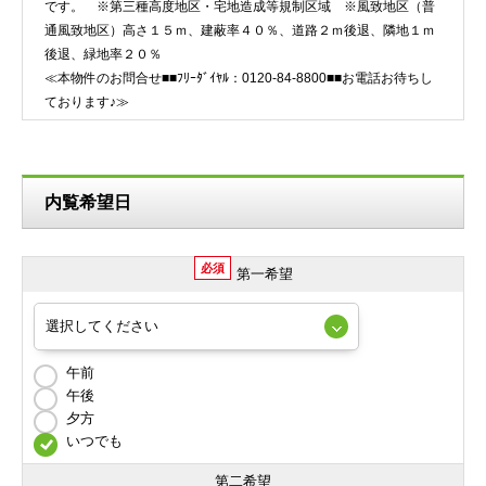
です。 ※第三種高度地区・宅地造成等規制区域 ※風致地区（普
通風致地区）高さ１５ｍ、建蔽率４０％、道路２ｍ後退、隣地１ｍ
後退、緑地率２０％
≪本物件のお問合せ■■ﾌﾘｰﾀﾞｲﾔﾙ：0120-84-8800■■お電話お待ちし
ております♪≫
内覧希望日
必須
第一希望
午前
午後
夕方
いつでも
第二希望