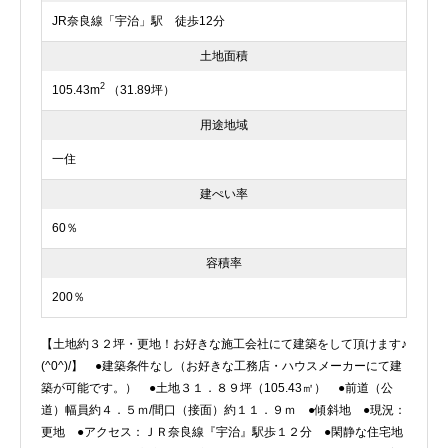
JR奈良線「宇治」駅 徒歩12分
土地面積
2
105.43m
（31.89坪）
用途地域
一住
建ぺい率
60％
容積率
200％
【土地約３２坪・更地！お好きな施工会社にて建築をして頂けます♪
(^0^)/】 ●建築条件なし（お好きな工務店・ハウスメーカーにて建
築が可能です。） ●土地３１．８９坪（105.43㎡） ●前道（公
道）幅員約４．５ｍ/間口（接面）約１１．９ｍ ●傾斜地 ●現況：
更地 ●アクセス：ＪＲ奈良線『宇治』駅歩１２分 ●閑静な住宅地