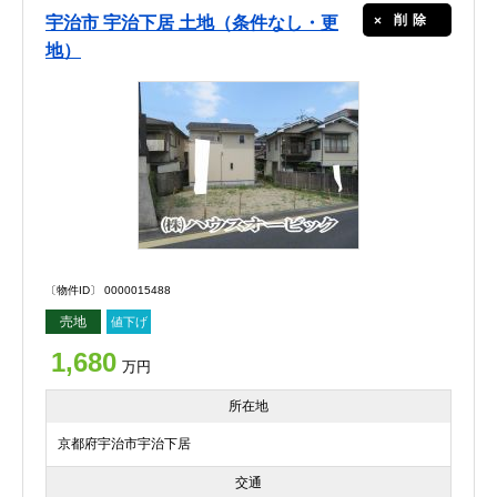
削除
宇治市 宇治下居 土地（条件なし・更
地）
〔物件ID〕 0000015488
売地
値下げ
1,680
万円
所在地
京都府宇治市宇治下居
交通