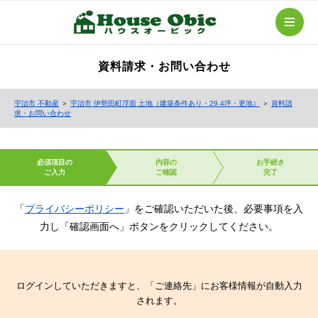
資料請求・お問い合わせ
宇治市 不動産
＞
宇治市 伊勢田町浮面 土地（建築条件あり・29.4坪・更地）
＞
資料請
求・お問い合わせ
必須項目の
内容の
お手続き
ご入力
ご確認
完了
「
プライバシーポリシー
」をご確認いただいた後、必要事項を入
力し「確認画面へ」ボタンをクリックしてください。
ログインしていただきますと、「ご連絡先」にお客様情報が自動入力
されます。