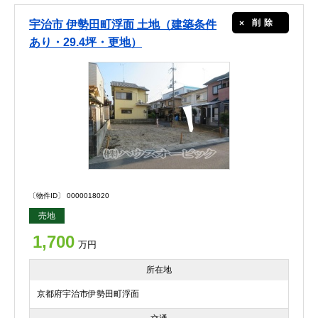
削除
宇治市 伊勢田町浮面 土地（建築条件
あり・29.4坪・更地）
〔物件ID〕 0000018020
売地
1,700
万円
所在地
京都府宇治市伊勢田町浮面