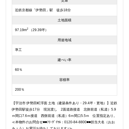
交通
近鉄京都線「伊勢田」駅 徒歩18分
土地面積
2
97.19m
（29.39坪）
用途地域
準工
建ぺい率
60％
容積率
200％
【宇治市 伊勢田町浮面 土地（建築条件あり・29.4坪・更地）】近鉄
伊勢田駅徒歩17分 現況渡し 2面道路接道 北側前道（私道）5.9
ｍ間口7.6ｍ接道 西側前道（私道）6ｍ間口5.5ｍ 位置指定あり。
≪本物件のお問合せ■■ﾌﾘｰﾀﾞｲﾔﾙ：0120-84-8800■■担当大名（おお
みょう）お電話お待ちしております♪≫