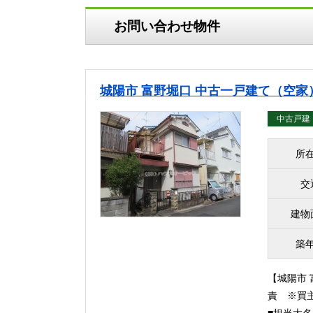
お問い合わせ物件
城陽市 富野堀口 中古一戸建て（空家
中古戸建
所
交
建物
築
【城陽市 
責 ※買主