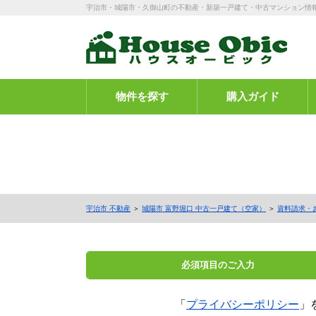
宇治市・城陽市・久御山町の不動産・新築一戸建て・中古マンション情
物件を探す
購入ガイド
宇治市 不動産
＞
城陽市 富野堀口 中古一戸建て（空家）
＞
資料請求・
必須項目の
ご入力
「
プライバシーポリシー
」