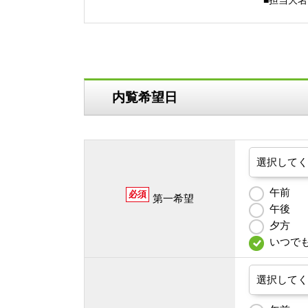
■担当大
内覧希望日
午前
必須
第一希望
午後
夕方
いつで