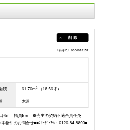
削除
〔物件ID〕 0000018157
2
面積
61.70m
（18.66坪）
造
木造
 間口6ｍ 幅員5ｍ ※売主の契約不適合責任免
合せ■■ﾌﾘｰﾀﾞｲﾔﾙ：0120-84-8800■