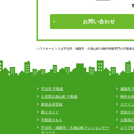
お問い
合わせ
ハウスオービックは宇治市・城陽市・久御山町の物件情報専門の不動産
宇治市 不動産
城陽市 
久世郡久御山町 不動産
物件を
新規会員登録
ログイ
購入ガイド
売却ガ
不動産Ｑ＆Ａ
お客様
宇治市・城陽市・久御山町マンションデー
エリア
タベース