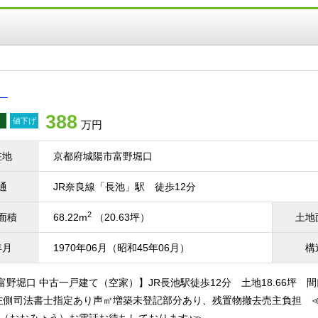
）
388
値下げ
万円
在地
京都府城陽市富野堀口
通
JR奈良線「長池」駅 徒歩12分
2
面積
68.22m
（20.63坪）
土地
年月
1970年06月（昭和45年06月）
構
富野堀口 中古一戸建て（空家）】JR長池駅徒歩12分 土地18.66坪
側司法書士指定あり声㎡増築未登記部分あり、残置物撤去売主負担 ≪本物件のお問