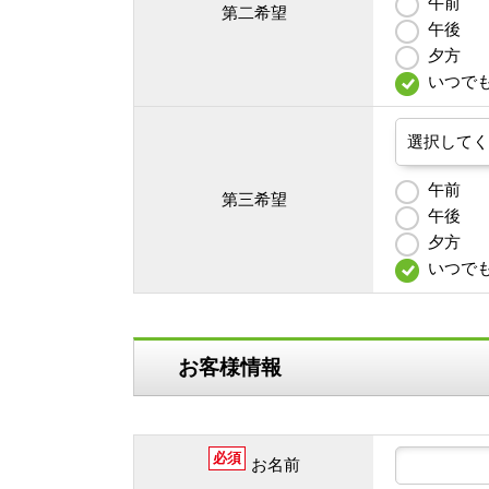
午前
第二希望
午後
夕方
いつで
午前
第三希望
午後
夕方
いつで
お客様情報
必須
お名前