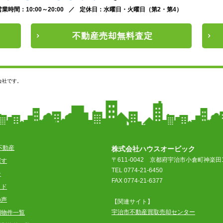
営業時間：10:00～20:00
／
定休日：水曜日・火曜日（第2・第4）
不動産
売却
無料査定
会社です。
不動産
株式会社ハウスオービック
〒611-0042
京都府宇治市小倉町神楽田1
探す
TEL 0774-21-6450
ン
FAX 0774-21-6377
イド
の声
【関連サイト】
宇治市不動産買取売却センター
別物件一覧