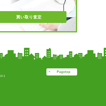
買い取り
査定
Pagetop
4-1