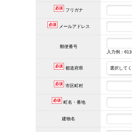
必須
フリガナ
必須
メールアドレス
郵便番号
入力例：61
必須
都道府県
必須
市区町村
必須
町名・番地
建物名