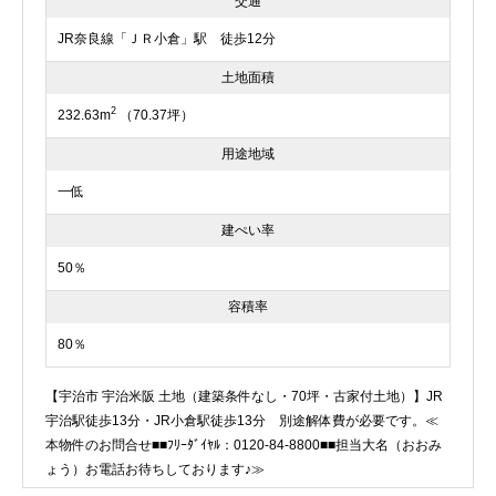
交通
JR奈良線「ＪＲ小倉」駅 徒歩12分
土地面積
2
232.63m
（70.37坪）
用途地域
一低
建ぺい率
50％
容積率
80％
【宇治市 宇治米阪 土地（建築条件なし・70坪・古家付土地）】JR
宇治駅徒歩13分・JR小倉駅徒歩13分 別途解体費が必要です。≪
本物件のお問合せ■■ﾌﾘｰﾀﾞｲﾔﾙ：0120-84-8800■■担当大名（おおみ
ょう）お電話お待ちしております♪≫