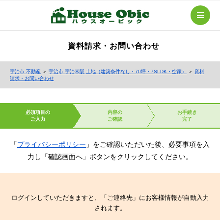
資料請求・お問い合わせ
宇治市 不動産
＞
宇治市 宇治米阪 土地（建築条件なし・70坪・7SLDK・空家）
＞
資料
請求・お問い合わせ
必須項目の
内容の
お手続き
ご入力
ご確認
完了
「
プライバシーポリシー
」をご確認いただいた後、必要事項を入
力し「確認画面へ」ボタンをクリックしてください。
ログインしていただきますと、「ご連絡先」にお客様情報が自動入力
されます。