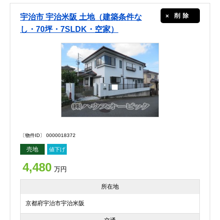
削除
宇治市 宇治米阪 土地（建築条件な
し・70坪・7SLDK・空家）
〔物件ID〕 0000018372
売地
値下げ
4,480
万円
所在地
京都府宇治市宇治米阪