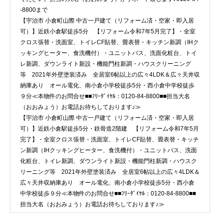
-8800まで
【宇治市 小倉町山際 中古一戸建て（リフォーム済・空家・即入居
可）】近鉄小倉駅徒歩5分 【リフォーム令和7年5月完了】・全室
クロス張替・洗面室、トイレCF貼替、畳表替・キッチン新調（IHク
ッキングヒーター、食洗機付）・ユニットバス、洗面化粧台、トイ
レ新調、ダウンライト新設・機能門柱新調・ハウスクリーニング
等 2021年外壁塗装済み 全居室6帖以上の広々4LDK＆広々天井収
納庫あり オール電化、南小倉小学校徒歩5分・西小倉中学校徒歩
９分≪本物件のお問合せ■■ﾌﾘｰﾀﾞｲﾔﾙ：0120-84-8800■■担当大名
（おおみょう）お電話お待ちしております♪≫
【宇治市 小倉町山際 中古一戸建て（リフォーム済・空家・即入居
可）】近鉄小倉駅徒歩5分・鉄骨造2階建 【リフォーム令和7年5月
完了】・全室クロス張替・洗面室、トイレCF貼替、畳表替・キッチ
ン新調（IHクッキングヒーター、食洗機付）・ユニットバス、洗面
化粧台、トイレ新調、ダウンライト新設・機能門柱新調・ハウスク
リーニング等 2021年外壁塗装済み 全居室6帖以上の広々4LDK＆
広々天井収納庫あり オール電化、南小倉小学校徒歩5分・西小倉
中学校徒歩９分≪本物件のお問合せ■■ﾌﾘｰﾀﾞｲﾔﾙ：0120-84-8800■■
担当大名（おおみょう）お電話お待ちしております♪≫