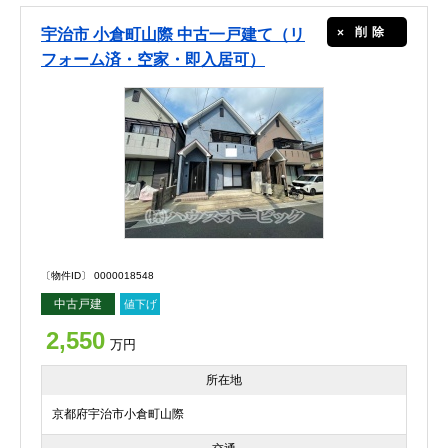
削除
宇治市 小倉町山際 中古一戸建て（リ
フォーム済・空家・即入居可）
〔物件ID〕 0000018548
中古戸建
値下げ
2,550
万円
所在地
京都府宇治市小倉町山際