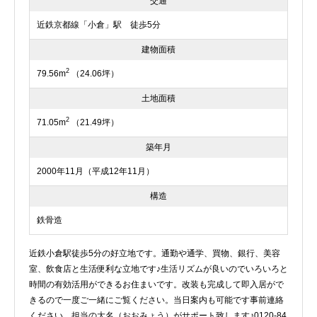
交通
近鉄京都線「小倉」駅 徒歩5分
建物面積
2
79.56m
（24.06坪）
土地面積
2
71.05m
（21.49坪）
築年月
2000年11月（平成12年11月）
構造
鉄骨造
近鉄小倉駅徒歩5分の好立地です。通勤や通学、買物、銀行、美容
室、飲食店と生活便利な立地です♪生活リズムが良いのでいろいろと
時間の有効活用ができるお住まいです。改装も完成して即入居がで
きるので一度ご一緒にご覧ください。当日案内も可能です事前連絡
ください。担当の大名（おおみょう）がサポート致します♪0120-84