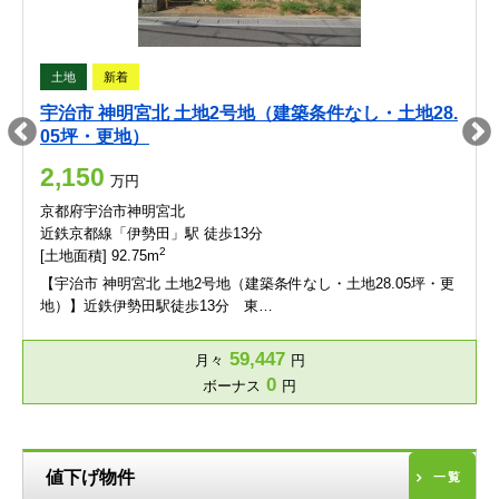
土地
新着
宇治市 神明宮北 土地2号地（建築条件なし・土地28.
05坪・更地）
2,150
万円
京都府宇治市神明宮北
近鉄京都線「伊勢田」駅 徒歩13分
2
[土地面積] 92.75m
【宇治市 神明宮北 土地2号地（建築条件なし・土地28.05坪・更
地）】近鉄伊勢田駅徒歩13分 東…
59,447
月々
円
0
ボーナス
円
値下げ物件
一覧