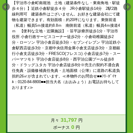
【宇治市小倉町南堀池 土地（建築条件なし・東南角地・駅徒
歩４分）】近鉄小倉駅徒歩４分 JR小倉駅徒歩14分 2駅2路
線利用可 建築条件はございません。お好きな建築会社にて建
物を建築できます。有効面積：約20坪になります。東側前道
（私道）幅員5ｍ接道約8.8ｍ 南側前道（私道）幅員4ｍ接道4
ｍ 【便利な立地・近隣施設】・笹平診療所徒歩1分・宇治市
役所 小倉行政サービスコーナー徒歩2分・小倉幼稚園徒歩2
分・ローソン 宇治小倉店徒歩3分・セブンイレブン 宇治近鉄小
倉駅西店徒歩3分・京都中央信用金庫小倉支店徒歩3分・京都銀
行小倉支店徒歩3分・FRESCO(フレスコ) 小倉店徒歩7分・スー
パーマツモト 宇治小倉店徒歩8分・西宇治公園プール徒歩8
分・ドラッグユタカ 宇治小倉店徒歩8分※売主の契約不適合責
任免責・設備修補責任免責・土地面積（公簿）に道路の私道負
担約26㎡が含まれています。≪本物件のお問合せ■■ﾌﾘｰﾀﾞｲﾔ
ﾙ：0120-84-8800■■担当大名（おおみょう）お電話お待ちして
おります♪≫
31,797
月々
円
0
ボーナス
円