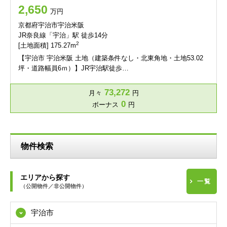
2,650
万円
京都府宇治市宇治米阪
JR奈良線「宇治」駅 徒歩14分
2
[土地面積] 175.27m
【宇治市 宇治米阪 土地（建築条件なし・北東角地・土地53.02
坪・道路幅員6ｍ）】JR宇治駅徒歩…
73,272
月々
円
0
ボーナス
円
物件検索
エリアから探す
一覧
（公開物件／非公開物件）
宇治市