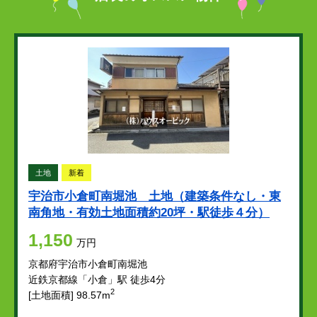
土地
新着
宇治市小倉町南堀池 土地（建築条件なし・東
南角地・有効土地面積約20坪・駅徒歩４分）
1,150
万円
京都府宇治市小倉町南堀池
近鉄京都線「小倉」駅 徒歩4分
2
[土地面積] 98.57m