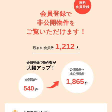
会員登録
で
非公開物件
を
ご覧いただけます！
1,212
現在の会員数
人
会員登録で
物件数が
大幅アップ！
公開物件＋
非公開物件
1,865
公開物件
件
540
件