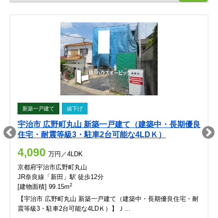
新築一戸建て
値下げ
宇治市 広野町丸山 新築一戸建て（建築中・長期優良
住宅・耐震等級3・駐車2台可能な4LDＫ）
4,090
万円／4LDK
京都府宇治市広野町丸山
JR奈良線「新田」駅 徒歩12分
2
[建物面積] 99.15m
【宇治市 広野町丸山 新築一戸建て（建築中・長期優良住宅・耐
震等級3・駐車2台可能な4LDＫ）】Ｊ…