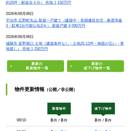
約20坪・駅徒歩４分） 売地 1,150万円
2026年08月08日
宇治市 広野町丸山 新築一戸建て（建築中・長期優良住宅・耐震等級
3・駐車2台可能な4LDＫ） 新築戸建 4,090万円
2026年08月08日
城陽市 富野堀口 土地（建築条件なし・土地25.13坪・南面が広い・更
地渡し） 売地 1,250万円
最新の
最新の
新規物件一覧
値下げ物件一覧
物件更新情報
（公開／非公開）
新着物件
値下げ物件
0
0
0
0
08/10
件 /
件
件 /
件