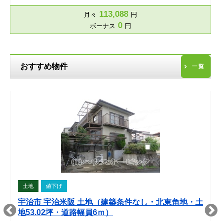
113,088
月々
円
0
ボーナス
円
おすすめ物件
一覧
土地
値下げ
宇治市 宇治米阪 土地（建築条件なし・北東角地・土
地53.02坪・道路幅員6ｍ）