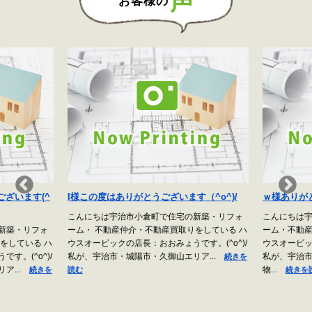
声
お客様の
ざいます(^
I様この度はありがとうございます（^o^)/
ｗ様ありがと
こんにちは宇治市小倉町で住宅の新築・リフォ
こんにちは宇
新築・リフォ
ーム・ 不動産仲介・不動産買取りをしている ハ
ーム・不動産
をしている ハ
ウスオービックの店長：おおみょうです。(^o^)/
ウスオービック
。(^o^)/
私が、宇治市・城陽市・久御山エリア...
私が、宇治市
続きを
ア...
物...
続きを
読む
続きを