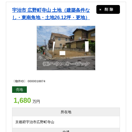
削除
宇治市 広野町寺山 土地（建築条件な
し・東南角地・土地26.12坪・更地）
〔物件ID〕 0000018874
売地
1,680
万円
所在地
京都府宇治市広野町寺山