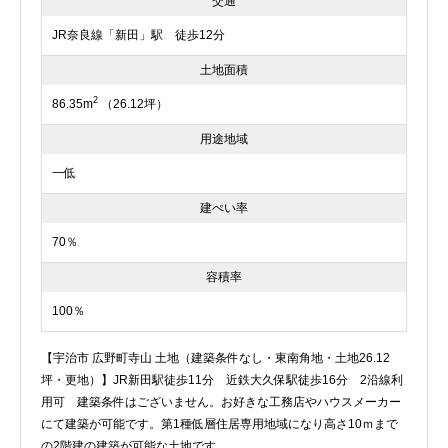
交通
JR奈良線「新田」駅 徒歩12分
土地面積
2
86.35m
（26.12坪）
用途地域
一低
建ぺい率
70％
容積率
100％
【宇治市 広野町寺山 土地（建築条件なし・東南角地・土地26.12
坪・更地）】JR新田駅徒歩11分 近鉄大久保駅徒歩16分 2沿線利
用可 建築条件はございません。お好きな工務店やハウスメーカー
にて建築が可能です。第1種低層住居専用地域になり高さ10ｍまで
の2階建の建築が可能な土地です。