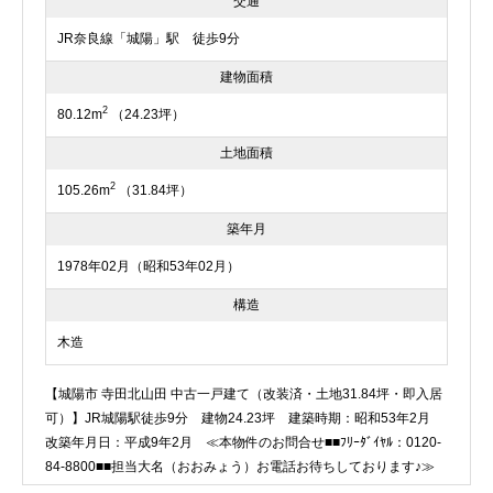
交通
JR奈良線「城陽」駅 徒歩9分
建物面積
2
80.12m
（24.23坪）
土地面積
2
105.26m
（31.84坪）
築年月
1978年02月（昭和53年02月）
構造
木造
【城陽市 寺田北山田 中古一戸建て（改装済・土地31.84坪・即入居
可）】JR城陽駅徒歩9分 建物24.23坪 建築時期：昭和53年2月
改築年月日：平成9年2月 ≪本物件のお問合せ■■ﾌﾘｰﾀﾞｲﾔﾙ：0120-
84-8800■■担当大名（おおみょう）お電話お待ちしております♪≫