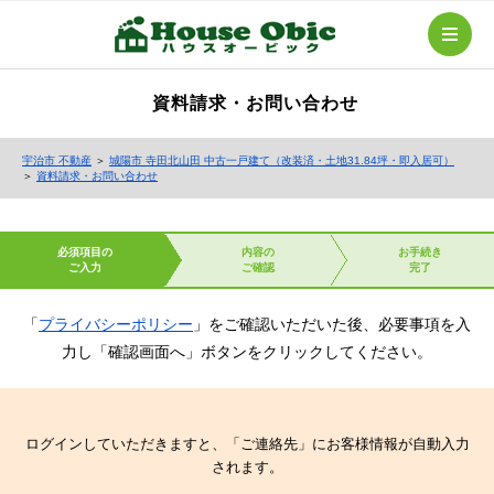
資料請求・お問い合わせ
宇治市 不動産
＞
城陽市 寺田北山田 中古一戸建て（改装済・土地31.84坪・即入居可）
＞
資料請求・お問い合わせ
必須項目の
内容の
お手続き
ご入力
ご確認
完了
「
プライバシーポリシー
」をご確認いただいた後、必要事項を入
力し「確認画面へ」ボタンをクリックしてください。
ログインしていただきますと、「ご連絡先」にお客様情報が自動入力
されます。