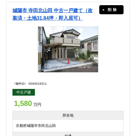
削除
城陽市 寺田北山田 中古一戸建て（改
装済・土地31.84坪・即入居可）
〔物件ID〕 0000019311
中古戸建
1,580
万円
所在地
京都府城陽市寺田北山田