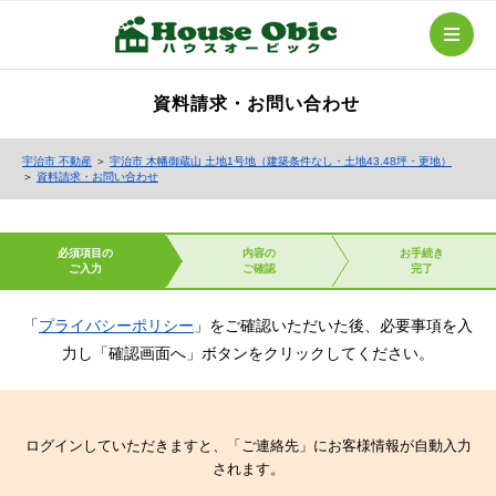
資料請求・お問い合わせ
宇治市 不動産
＞
宇治市 木幡御蔵山 土地1号地（建築条件なし・土地43.48坪・更地）
＞
資料請求・お問い合わせ
必須項目の
内容の
お手続き
ご入力
ご確認
完了
「
プライバシーポリシー
」をご確認いただいた後、必要事項を入
力し「確認画面へ」ボタンをクリックしてください。
ログインしていただきますと、「ご連絡先」にお客様情報が自動入力
されます。