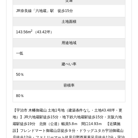
交通
JR奈良線「六地蔵」駅 徒歩15分
土地面積
2
143.56m
（43.42坪）
用途地域
一低
建ぺい率
50％
容積率
80％
【宇治市 木幡御蔵山 土地1号地（建築条件なし・土地43.48坪・更
地）】JR六地蔵駅徒歩15分・地下鉄六地蔵駅徒歩15分・京阪六地
蔵駅徒歩19分 北側（公道）幅員5.8ｍ 間口14.93ｍ 【近隣施
設】フレンドマート御蔵山店徒歩９分・ドラッグユタカ宇治御蔵山
店徒歩12分・ファミリーマート伏見日野西風風呂店徒歩12分・宇治