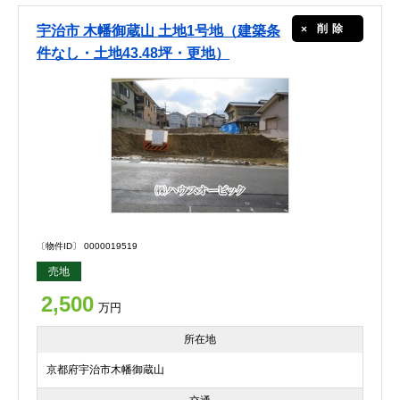
削除
宇治市 木幡御蔵山 土地1号地（建築条
件なし・土地43.48坪・更地）
〔物件ID〕 0000019519
売地
2,500
万円
所在地
京都府宇治市木幡御蔵山