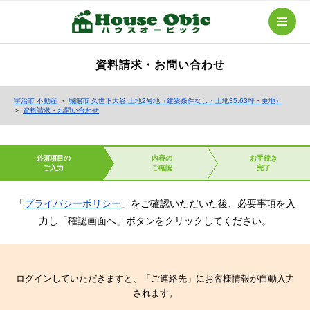
資料請求・お問い合わせ
宇治市 不動産
＞
城陽市 久世下大谷 土地2号地（建築条件なし・土地35.63坪・更地）
＞
資料請求・お問い合わせ
必須項目の
内容の
お手続き
ご入力
ご確認
完了
「
プライバシーポリシー
」をご確認いただいた後、必要事項を入
力し「確認画面へ」ボタンをクリックしてください。
ログインしていただきますと、「ご連絡先」にお客様情報が自動入力
されます。