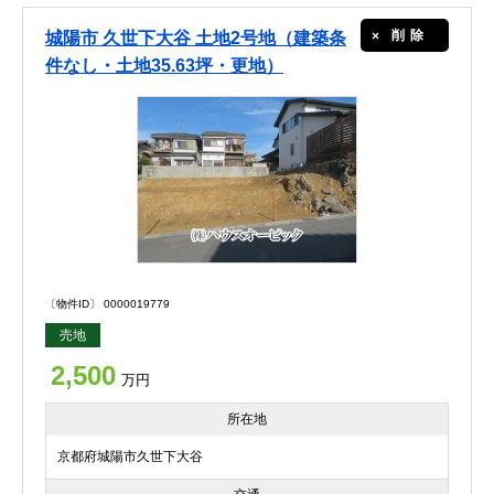
削除
城陽市 久世下大谷 土地2号地（建築条
件なし・土地35.63坪・更地）
〔物件ID〕 0000019779
売地
2,500
万円
所在地
京都府城陽市久世下大谷