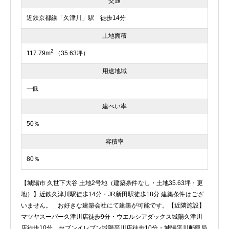
交通
近鉄京都線「久津川」駅 徒歩14分
土地面積
2
117.79m
（35.63坪）
用途地域
一低
建ぺい率
50％
容積率
80％
【城陽市 久世下大谷 土地2号地（建築条件なし・土地35.63坪・更
地）】近鉄久津川駅徒歩14分・JR新田駅徒歩18分 建築条件はござ
いません。 お好きな建築会社にて建築が可能です。【近隣施設】
マツヤスーパー久津川店徒歩9分・ウエルシアダックス城陽久津川
店徒歩10分 セブンイレブン城陽平川店徒歩10分・城陽平川郵便局